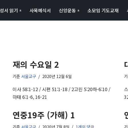
성서 읽기
사목예식서
신앙운동
소모임 기도교재
재의 수요일 2
기준
서울교구
2020년 12월 6일
이사 58:1-12 / 시편 51:1-18 / 2고린 5:20하-6:10 /
스
마태 6:1-6, 16-21
3
연중19주 (가해) 1
기준
서울교구
2020년 7월 8일
1개의 댓글