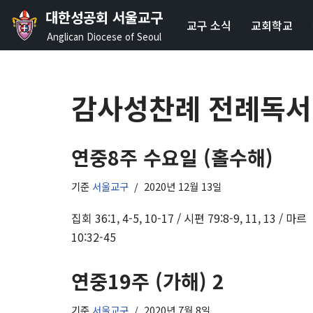
대한성공회 서울교구
교구 소식
교회학교
콘
Anglican Diocese of Seoul
텐
츠
로
감사성찬례 전례독서
건
너
뛰
연중8주 수요일 (홀수해)
기
기준
서울교구
2020년 12월 13일
집회 36:1, 4-5, 10-17 / 시편 79:8-9, 11, 13 / 마르
10:32-45
연중19주 (가해) 2
기준
서울교구
2020년 7월 8일