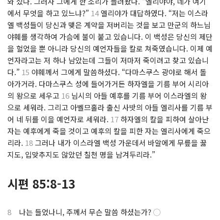
와 섰다. 그러자 그에게 한 소리가 들려왔다. “엘리야야, 네가 여기
에서 무엇을 하고 있느냐?”
14
엘리야가 대답하였다. “저는 이스라
엘 백성들이 당신과 맺은 계약을 저버리는 것을 보고 만군의 하느님
야훼를 생각하여 가슴에 불이 붙고 있습니다. 이 백성은 당신의 제단
을 헐었을 뿐 아니라 당신의 예언자들을 칼로 쳐죽였습니다. 이제 예
언자라고는 저 하나 남았는데 그들이 저마저 죽이려고 찾고 있습니
다.”
15
야훼께서 그에게 말씀하셨다. “다마스쿠스 광야로 해서 돌
아가거라. 다마스쿠스 성에 들어가거든 하자엘을 기름 부어 시리아
의 왕으로 세우고
16
님시의 아들 예후를 기름 부어 이스라엘의 왕
으로 세워라. 그리고 아벨므홀라 출신 사밧의 아들 엘리사를 기름 부
어 네 뒤를 이을 예언자로 세워라.
17
하자엘의 칼을 피하여 살아난
자는 예후에게 죽을 것이고 예후의 칼을 피한 자는 엘리사에게 죽으
리라.
18
그러나 내가 이스라엘 백성 가운데서 바알에게 무릎을 꿇
지도, 입맞추지도 않았던 칠천 명을 남겨두리라.”
시편 85:8-13
8
나는 들었나니, 주께서 무슨 말씀 하셨는가?
◯