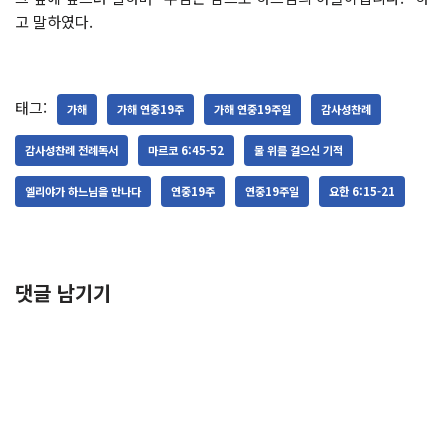
고 말하였다.
태그:
가해
가해 연중19주
가해 연중19주일
감사성찬례
감사성찬례 전례독서
마르코 6:45-52
물 위를 걸으신 기적
엘리야가 하느님을 만나다
연중19주
연중19주일
요한 6:15-21
댓글 남기기