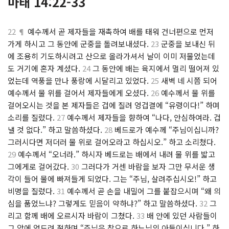
마태 14:22-33
22 ¶
예수께서 곧 제자들을 재촉하여 배를 태워 건너편으로 먼저
가게 하시고 그 동안에 군중을 돌려보내셨다.
23
군중을 보내신 뒤
에 조용히 기도하시려고 산으로 올라가셔서 날이 이미 저물었는데
도 거기에 혼자 계셨다.
24
그 동안에 배는 육지에서 멀리 떨어져 있
었는데 역풍을 만나 풍랑에 시달리고 있었다.
25
새벽 네 시쯤 되어
예수께서 물 위를 걸어서 제자들에게 오셨다.
26
예수께서 물 위를
걸어오시는 것을 본 제자들은 겁에 질려 엉겁결에 “유령이다!” 하며
소리를 질렀다.
27
예수께서 제자들을 향하여 “나다, 안심하여라. 겁
낼 것 없다.” 하고 말씀하셨다.
28
베드로가 예수께 “주님이십니까?
그러시다면 저더러 물 위로 걸어오라고 하십시오.” 하고 소리쳤다.
29
예수께서 “오너라.” 하시자 베드로는 배에서 내려 물 위를 밟고
그에게로 걸어갔다.
30
그러다가 거센 바람을 보자 그만 무서운 생
각이 들어 물에 빠져들게 되었다. 그는 “주님, 살려주십시오!” 하고
비명을 질렀다.
31
예수께서 곧 손을 내밀어 그를 붙잡으시며 “왜 의
심을 품었느냐? 그렇게도 믿음이 약하냐?” 하고 말씀하셨다.
32
그
리고 함께 배에 오르시자 바람이 그쳤다.
33
배 안에 있던 사람들이
그 앞에 엎드려 절하며 “주님은 참으로 하느님의 아들이십니다.” 하