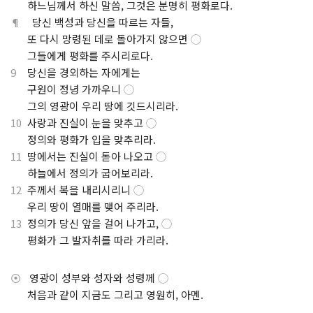
.
하느님께서 하신 말씀, 그것은 분명히 평화로다.
¶
당신 백성과 당신을 따르는 자들,
.
또 다시 망령된 데로 돌아가지 않으면
◯
.
그들에게 평화를 주시리로다.
9
당신을 경외하는 자에게는
.
구원이 정녕 가까우니
◯
.
그의 영광이 우리 땅에 깃드시리라.
10
사랑과 진실이 눈을 맞추고
◯
.
정의와 평화가 입을 맞추리라.
11
땅에서는 진실이 돋아 나오고
◯
.
하늘에서 정의가 굽어보리라.
12
주께서 복을 내리시리니
◯
.
우리 땅이 열매를 맺어 주리라.
13
정의가 당신 앞을 걸어 나가고,
◯
.
평화가 그 발자취를 따라 가리라.
⦿
영광이 성부와 성자와 성령께
◯
.
처음과 같이 지금도 그리고 영원히, 아멘.