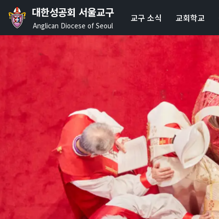
대한성공회 서울교구
교구 소식
교회학교
콘
Anglican Diocese of Seoul
텐
츠
로
건
너
뛰
기