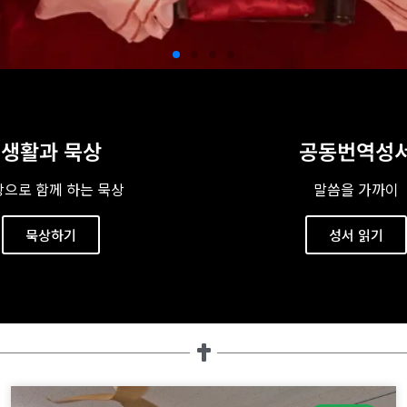
생활과 묵상
공동번역성
앙
앙
앙
으로 함께 하는 묵상
말씀을 가까이
묵상하기
성서 읽기