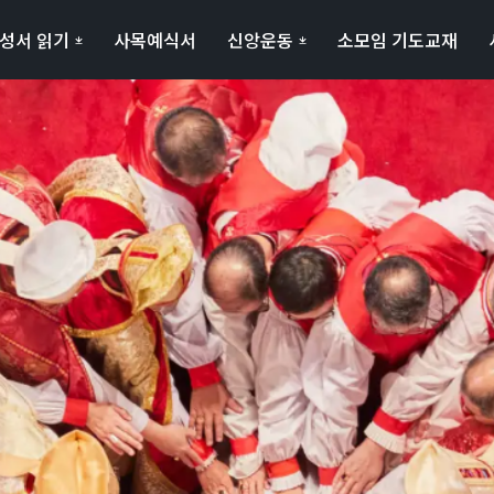
성서 읽기
사목예식서
신앙운동
소모임 기도교재