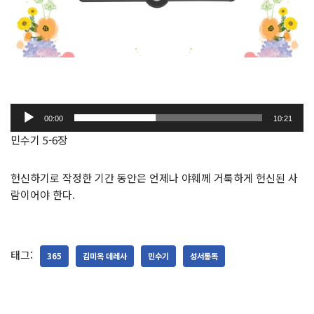
오
00:00
10:21
디
민수기 5-6장
오
플
헌신하기로 작정한 기간 동안은 언제나
야훼
께 거룩하게 헌신된 사
레
람이어야 한다.
이
어
태그:
365
김미옥 데레사
민수기
성서통독