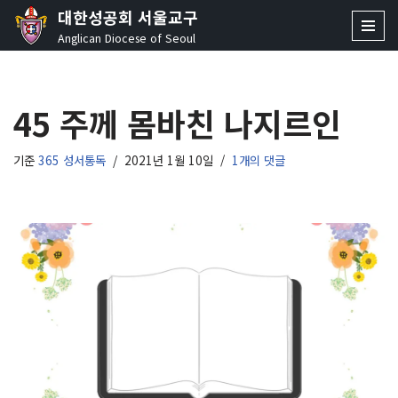
대한성공회 서울교구
Anglican Diocese of Seoul
콘
텐
츠
45 주께 몸바친 나지르인
로
건
너
기준
365 성서통독
2021년 1월 10일
1개의 댓글
뛰
기