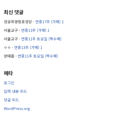
최신 댓글
성공회영등포성당
-
연중17주 (가해) 2
서울교구
-
연중13주 (가해) 1
서울교구
-
연중11주 토요일 (짝수해)
ㅇㅇ
-
연중13주 (가해) 1
양태흠
-
연중11주 토요일 (짝수해)
메타
로그인
입력 내용 피드
댓글 피드
WordPress.org