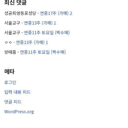
최신 댓글
성공회영등포성당
-
연중17주 (가해) 2
서울교구
-
연중13주 (가해) 1
서울교구
-
연중11주 토요일 (짝수해)
ㅇㅇ
-
연중13주 (가해) 1
양태흠
-
연중11주 토요일 (짝수해)
메타
로그인
입력 내용 피드
댓글 피드
WordPress.org