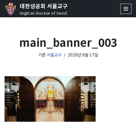
대한성공회 서울교구
Anglican Diocese of Seoul
콘
텐
츠
main_banner_003
로
건
너
기준
서울교구
2020년 8월 17일
뛰
기