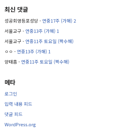
최신 댓글
성공회영등포성당
-
연중17주 (가해) 2
서울교구
-
연중13주 (가해) 1
서울교구
-
연중11주 토요일 (짝수해)
ㅇㅇ
-
연중13주 (가해) 1
양태흠
-
연중11주 토요일 (짝수해)
메타
로그인
입력 내용 피드
댓글 피드
WordPress.org