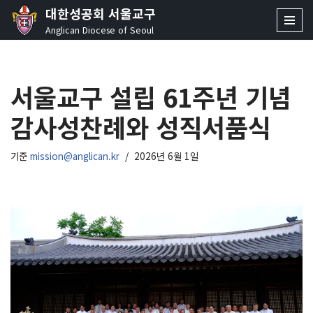
대한성공회 서울교구
Anglican Diocese of Seoul
콘
텐
츠
서울교구 설립 61주년 기념
로
건
감사성찬례와 성직서품식
너
뛰
기
기준
mission@anglican.kr
2026년 6월 1일