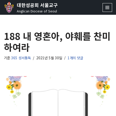
대한성공회 서울교구
Anglican Diocese of Seoul
콘
텐
츠
188 내 영혼아, 야훼를 찬미
로
건
하여라
너
뛰
기
기준
365 성서통독
2021년 5월 30일
1개의 댓글