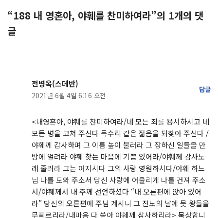
“188 내 영혼아, 야훼를 찬미하여라”의 1개의 댓
글
전병옥(스데반)
답글
2021년 6월 4일 6:16 오전
<내영혼아, 야훼를 찬미하여라/네 모든 죄를 용서하시고 네
모든 병을 고쳐 주신다 독수리 같은 젊음을 되찾아 주신다 /
야훼께 감사하며 그 이름 높이 불러라 그 장하신 일들을 만
방에 얼려라 야훼 찾는 마음에 기쁨 있어라/야훼께 감사노
래 줄러라 그는 어지시다 그의 사랑 영원하시다/야훼 하느
님 나를 도와 주소서 당신 사랑에 어울리게 나를 건져 주소
서/야훼께서 내 주께 선언하셨다 “내 오른편에 앉아 있어
라” 당신의 오른편에 주님 계시니 그 진노의 날에 뭇 왕들을
무찌르리라/내마음 다 쏟아 야훼께 삼사하리라> 묵상합니