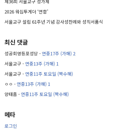
제36회 서울교구 성가제
2026 워십투게더 ‘연합’
서울교구 설립 61주년 기념 감사성찬례와 성직서품식
최신 댓글
성공회영등포성당
-
연중17주 (가해) 2
서울교구
-
연중13주 (가해) 1
서울교구
-
연중11주 토요일 (짝수해)
ㅇㅇ
-
연중13주 (가해) 1
양태흠
-
연중11주 토요일 (짝수해)
메타
로그인