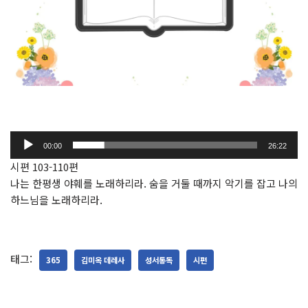
오
00:00
26:22
디
시편 103-110편
오
나는 한평생 야훼를 노래하리라. 숨을 거둘 때까지 악기를 잡고 나의
플
하느님을 노래하리라.
레
이
어
태그:
365
김미옥 데레사
성서통독
시편