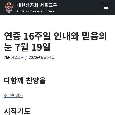
대한성공회 서울교구
Anglican Diocese of Seoul
콘
텐
츠
연중 16주일 인내와 믿음의
로
건
눈 7월 19일
너
뛰
기
기준
서울교구
2020년 6월 24일
다함께 찬양을
소그룹 성가
시작기도