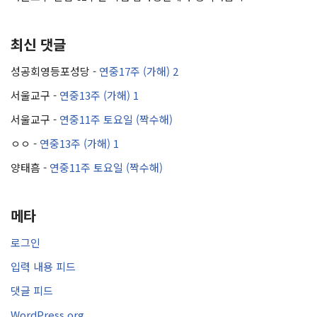
최신 댓글
성공회영등포성당
-
연중17주 (가해) 2
서울교구
-
연중13주 (가해) 1
서울교구
-
연중11주 토요일 (짝수해)
ㅇㅇ
-
연중13주 (가해) 1
양태흠
-
연중11주 토요일 (짝수해)
메타
로그인
입력 내용 피드
댓글 피드
WordPress.org