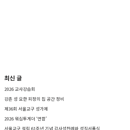
최신 글
2026 교사강습회
강촌 성 요한 피정의 집 공간 정비
제36회 서울교구 성가제
2026 워십투게더 ‘연합’
서울교구 설립 61주년 기념 감사성찬례와 성직서품식