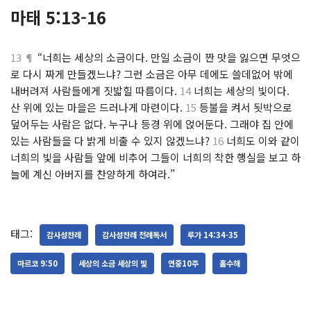
마태 5:13-16
13 ¶
“너희는 세상의 소금이다. 만일 소금이 짠 맛을 잃으면 무엇으
로 다시 짜게 만들겠느냐? 그런 소금은 아무 데에도 쓸데없어 밖에
내버려져 사람들에게 짓밟힐 따름이다.
14
너희는 세상의 빛이다.
산 위에 있는 마을은 드러나게 마련이다.
15
등불을 켜서 됫박으로
덮어두는 사람은 없다. 누구나 등경 위에 얹어둔다. 그래야 집 안에
있는 사람들을 다 밝게 비출 수 있지 않겠느냐?
16
너희도 이와 같이
너희의 빛을 사람들 앞에 비추어 그들이 너희의 착한 행실을 보고 하
늘에 계신 아버지를 찬양하게 하여라.”
태그:
감사성찬례
감사성찬례 전례독서
루가 14:34-35
마르코 9:50
세상의 소금 세상의 빛
연중10주
홀수해