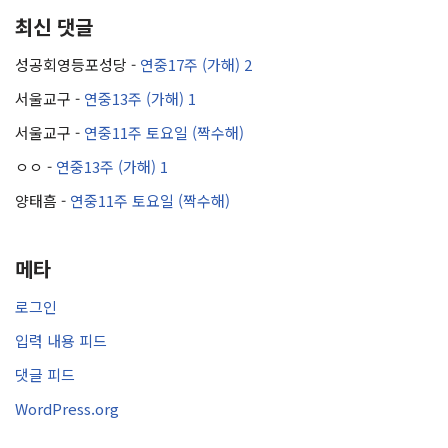
최신 댓글
성공회영등포성당
-
연중17주 (가해) 2
서울교구
-
연중13주 (가해) 1
서울교구
-
연중11주 토요일 (짝수해)
ㅇㅇ
-
연중13주 (가해) 1
양태흠
-
연중11주 토요일 (짝수해)
메타
로그인
입력 내용 피드
댓글 피드
WordPress.org