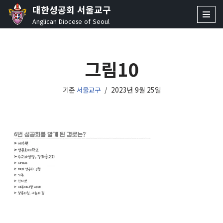
대한성공회 서울교구
Anglican Diocese of Seoul
콘
텐
츠
그림10
로
건
너
기준
서울교구
2023년 9월 25일
뛰
기