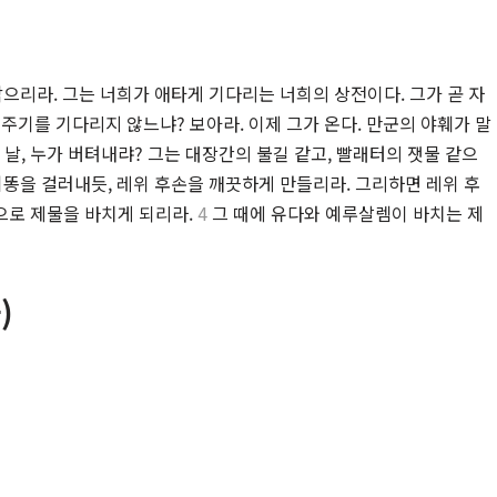
닦으리라. 그는 너희가 애타게 기다리는 너희의 상전이다. 그가 곧 자
주기를 기다리지 않느냐? 보아라. 이제 그가 온다. 만군의 야훼가 말
 날, 누가 버텨내랴? 그는 대장간의 불길 같고, 빨래터의 잿물 같으
쇠똥을 걸러내듯, 레위 후손을 깨끗하게 만들리라. 그리하면 레위 후
으로 제물을 바치게 되리라.
4
그 때에 유다와 예루살렘이 바치는 제
)