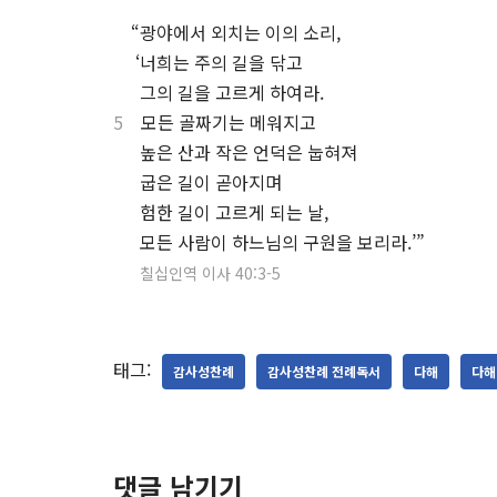
.
“광야에서 외치는 이의 소리,
.
‘너희는 주의 길을 닦고
.
그의 길을 고르게 하여라.
5
모든 골짜기는 메워지고
.
높은 산과 작은 언덕은 눕혀져
.
굽은 길이 곧아지며
.
험한 길이 고르게 되는 날,
.
모든 사람이 하느님의 구원을 보리라.’”
.
칠십인역 이사 40:3-5
태그:
감사성찬례
감사성찬례 전례독서
다해
다해
댓글 남기기