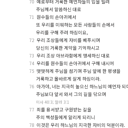
70
예로부터 거룩한 예언자들의 입을 빌려
.
주님께서 말씀하신 대로
71
원수들의 손아귀에서
.
또 우리를 미워하는 모든 사람들의 손에서
.
우리를 구해 주려 하심이요,
72
우리 조상들에게 자비를 베푸시며
.
당신의 거룩한 계약을 기억하시고
73
우리 조상 아브라함에게 맹세하신 대로
74
우리를 원수들의 손아귀에서 구해 내시어
75
떳떳하게 주님을 섬기며 주님 앞에 한 평생을
.
거룩하고 올바르게 살게 하심이라.
76
아가야, 너는 지극히 높으신 하느님의 예언자 되
.
주님보다 앞서 와서 그의 길을 닦으며
.
이사 40:3; 말라 3:1
77
죄를 용서받고 구원받는 길을
.
주의 백성들에게 알리게 되리니
78
이것은 우리 하느님의 지극한 자비의 덕분이라.