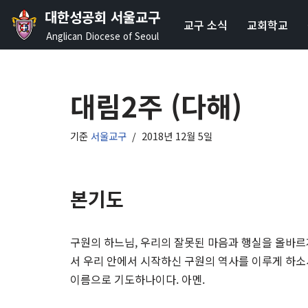
대한성공회 서울교구
교구 소식
교회학교
콘
Anglican Diocese of Seoul
텐
츠
로
대림2주 (다해)
건
너
기준
서울교구
2018년 12월 5일
뛰
기
본기도
구원의 하느님, 우리의 잘못된 마음과 행실을 올바르
서 우리 안에서 시작하신 구원의 역사를 이루게 하소
이름으로 기도하나이다. 아멘.