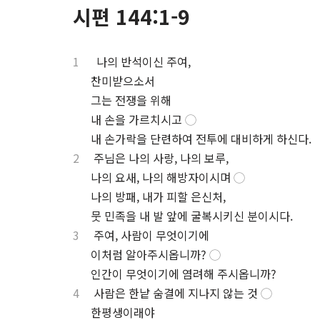
시편 144:1-9
1
나의 반석이신 주여,
⋅
찬미받으소서
⋅
그는 전쟁을 위해
⋅
내 손을 가르치시고
◯
⋅
내 손가락을 단련하여 전투에 대비하게 하신다.
2
주님은 나의 사랑, 나의 보루,
⋅
나의 요새, 나의 해방자이시며
◯
⋅
나의 방패, 내가 피할 은신처,
⋅
뭇 민족을 내 발 앞에 굴복시키신 분이시다.
3
주여, 사람이 무엇이기에
⋅
이처럼 알아주시옵니까?
◯
⋅
인간이 무엇이기에 염려해 주시옵니까?
4
사람은 한낱 숨결에 지나지 않는 것
◯
⋅
한평생이래야