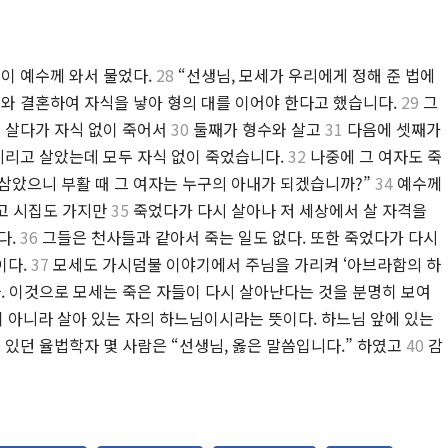
이 예수께 와서 물었다.
28
“선생님, 모세가 우리에게 정해 준 법에
수와 결혼하여 자식을 낳아 형의 대를 이어야 한다고 했습니다.
29
그
어 살다가 자식 없이 죽어서
30
둘째가 형수와 살고
31
다음에 셋째가
 데리고 살았는데 모두 자식 없이 죽었습니다.
32
나중에 그 여자도 죽
 삼았으니 부활 때 그 여자는 누구의 아내가 되겠습니까?”
34
예수께
들고 시집도 가지만
35
죽었다가 다시 살아나 저 세상에서 살 자격을
다.
36
그들은 천사들과 같아서 죽는 일도 없다. 또한 죽었다가 다시
이다.
37
모세도 가시덤불 이야기에서 주님을 가리켜 ‘아브라함의 하
다. 이것으로 모세는 죽은 자들이 다시 살아난다는 것을 분명히 보여
 아니라 살아 있는 자의 하느님이시라는 뜻이다. 하느님 앞에 있는
 있던 율법학자 몇 사람은 “선생님, 옳은 말씀입니다.” 하였고
40
감