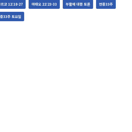
르코 12:18-27
마태오 22:23-33
부활에 대한 토론
연중33주
중33주 토요일