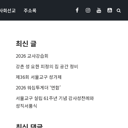
사회선교
주소록
최신 글
2026 교사강습회
강촌 성 요한 피정의 집 공간 정비
제36회 서울교구 성가제
2026 워십투게더 ‘연합’
서울교구 설립 61주년 기념 감사성찬례와
성직서품식
최신 댓글