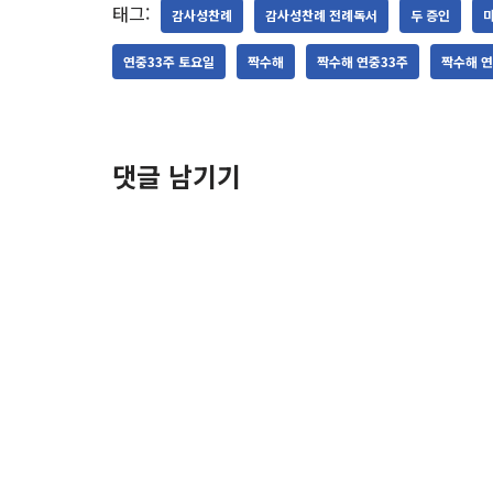
태그:
감사성찬례
감사성찬례 전례독서
두 증인
마
연중33주 토요일
짝수해
짝수해 연중33주
짝수해 연
댓글 남기기