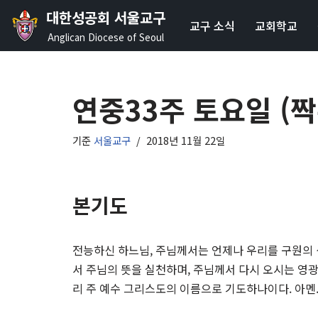
대한성공회 서울교구
교구 소식
교회학교
콘
Anglican Diocese of Seoul
텐
츠
로
연중33주 토요일 (
건
너
기준
서울교구
2018년 11월 22일
뛰
기
본기도
전능하신 하느님, 주님께서는 언제나 우리를 구원의 
서 주님의 뜻을 실천하며, 주님께서 다시 오시는 영광
리 주 예수 그리스도의 이름으로 기도하나이다. 아멘