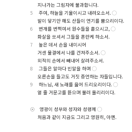
⋅
지나가는 그림자에 불과합니다.
5
주여, 하늘을 기울이시고 내려오소서.
◯
⋅
발이 닿기만 해도 산들이 연기를 뿜으리이다.
6
번개를 번쩍여서 원수들을 흩으시고,
◯
⋅
화살을 쏘셔서 그들을 혼란케 하소서.
7
높은 데서 손을 내미시어
⋅
거센 물결에서 나를 건져주소서.
◯
⋅
외적의 손에서 빼내어 살려주소서.
8
그들은 말마다 빈말을 하며
◯
⋅
오른손을 들고도 거짓 증언하는 자들입니다.
9
하느님, 새 노래를 읊어 드리오리이다.
◯
⋅
열 줄 거문고를 뜯으며 불러 올리리이다.
⦿
영광이 성부와 성자와 성령께
◯
⋅
처음과 같이 지금도 그리고 영원히, 아멘.