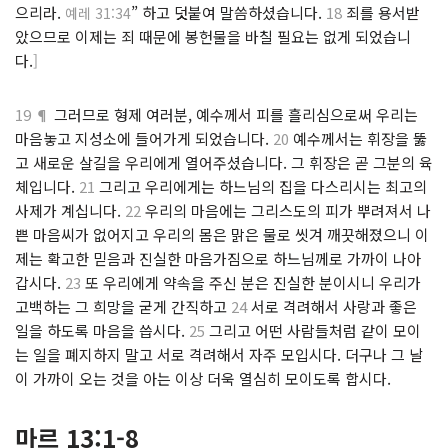
으리라.
” 하고 덧붙여 말씀하셨습니다.
18
죄를 용서받
예레 31:34
았으므로 이제는 죄 때문에 봉헌물을 바칠 필요는 없게 되었습니
다.
]
19 ¶
그러므로 형제 여러분, 예수께서 피를 흘리심으로써 우리는
마음놓고 지성소에 들어가게 되었습니다.
20
예수께서는 휘장을 뚫
고 새로운 살길을 우리에게 열어주셨습니다. 그 휘장은 곧 그분의 육
체입니다.
21
그리고 우리에게는 하느님의 집을 다스리시는 최고의
사제가 계십니다.
22
우리의 마음에는 그리스도의 피가 뿌려져서 나
쁜 마음씨가 없어지고 우리의 몸은 맑은 물로 씻겨 깨끗해졌으니 이
제는 확고한 믿음과 진실한 마음가짐으로 하느님께로 가까이 나아
갑시다.
23
또 우리에게 약속을 주신 분은 진실한 분이시니 우리가
고백하는 그 희망을 굳게 간직하고
24
서로 격려해서 사랑과 좋은
일을 하도록 마음을 씁시다.
25
그리고 어떤 사람들처럼 같이 모이
는 일을 폐지하지 말고 서로 격려해서 자주 모입시다. 더구나 그 날
이 가까이 오는 것을 아는 이상 더욱 열심히 모이도록 합시다.
마르 13:1-8