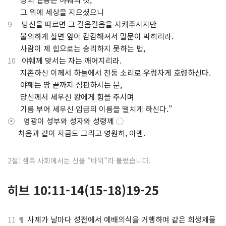
⋅
그 위에 세상을 지으셨으니
9
당신을 따르면 그 걸음걸음을 지켜주시지만
⋅
불의하게 살면 앞이 캄캄해져서 말문이 막히리라.
⋅
사람이 제 힘으로는 승리하지 못하는 법,
10
야훼께 맞서는 자는 깨어지리라.
⋅
지존하신 이께서 하늘에서 천둥 소리로 우렁차게 호령하신다.
⋅
야훼는 땅 끝까지 심판하시는 분,
⋅
당신께서 세우신 왕에게 힘을 주시며
⋅
기름 부어 세우신 임금의 이름을 떨치게 하신다.”
⦿
영광이 성부와 성자와 성령께
◯
⋅
처음과 같이 지금도 그리고 영원히, 아멘.
2절: 셈족 사회에서는 신을 “바위”라 불렀습니다.
히브 10:11-14(15-18)19-25
11 ¶
사제가 날마다 성전에서 예배의식을 거행하며 같은 희생제물