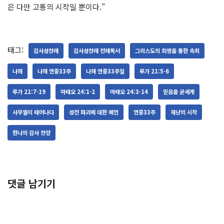
은 다만 고통의 시작일 뿐이다.”
태그:
감사성찬례
감사성찬례 전례독서
그리스도의 희생을 통한 속죄
나해
나해 연중33주
나해 연중33주일
루가 21:5-6
루가 21:7-19
마태오 24:1-2
마태오 24:3-14
믿음을 굳세게
사무엘이 태어나다
성전 파괴에 대한 예언
연중33주
재난의 시작
한나의 감사 찬양
댓글 남기기