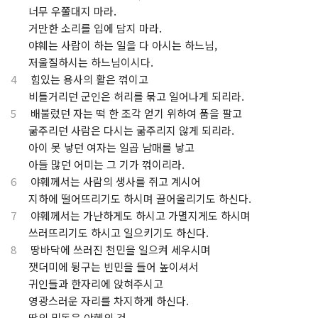
⋅
너무 우쭐대지 마라.
⋅
거만한 소리를 입에 담지 마라.
⋅
야훼는 사람이 하는 일을 다 아시는 하느님,
⋅
저울질하시는 하느님이시다.
4
힘있는 용사의 활은 꺾이고
⋅
비틀거리던 군인은 허리를 묶고 일어나게 되리라.
5
배불렀던 자는 떡 한 조각 얻기 위하여 품을 팔고
⋅
굶주리던 사람은 다시는 굶주리지 않게 되리라.
⋅
아이 못 낳던 여자는 일곱 남매를 낳고
⋅
아들 많던 어미는 그 기가 꺾이리라.
6
야훼께서는 사람의 생사를 쥐고 계시어
⋅
지하에 떨어뜨리기도 하시며 끌어올리기도 하신다.
7
야훼께서는 가난하게도 하시고 가멸지게도 하시며
⋅
쓰러뜨리기도 하시고 일으키기도 하신다.
8
땅바닥에 쓰러진 천민을 일으켜 세우시며
⋅
잿더미에 뒹구는 빈민을 들어 높이셔서
⋅
귀인들과 한자리에 앉혀주시고
⋅
영광스러운 자리를 차지하게 하신다.
⋅
땅의 밑동은 야훼의 것,