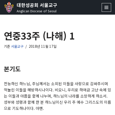
대한성공회 서울교구
Anglican Diocese of Seoul
콘
텐
츠
연중33주 (나해) 1
로
건
너
기준
서울교구
2018년 11월 17일
뛰
기
본기도
전능하신 하느님, 주님께서는 소외된 이들을 사랑으로 감싸주시며
억눌린 이들을 해방하시나이다. 비오니, 우리로 하여금 고난 속에 있
는 이들과 아픔을 함께 나누며, 하느님의 나라를 소망하게 하소서.
성부와 성령과 함께 한 분 하느님이신 우리 주 예수 그리스도의 이름
으로 기도하나이다. 아멘.