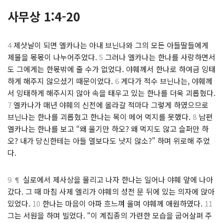
사무상 1:4-20
4
제삿날이 되면 엘카나는 아내 브닌나와 그의 모든 아들딸들에게
제물을 몫몫이 나누어주었다.
5
그러나 엘카나는 한나를 사랑하면서
도 그에게는 한몫밖에 줄 수가 없었다. 야훼께서 한나로 하여금 잉태
하게 해주지 않으셨기 때문이었다.
6
게다가 적수 브닌나는, 야훼께
서 잉태하게 해주시지 않아 속을 태우고 있는 한나를 더욱 괴롭혔다.
7
엘카나가 매년 야훼의 신전에 올라갈 적마다 그렇게 하였으므로
브닌나는 한나를 괴롭혔고 한나는 목이 메어 먹지를 못했다.
8
남편
엘카나는 한나를 보고 “왜 울기만 하오? 왜 먹지도 않고 슬퍼만 하
오? 내가 당신한테는 아들 열보다도 낫지 않소?” 하며 위로해 주었
다.
9 ¶
실로에서 제사상을 물리고 나자 한나는 일어나 야훼 앞에 나아
갔다. 그 때 마침 사제 엘리가 야훼의 성전 문 뒤에 있는 의자에 앉아
있었다.
10
한나는 마음이 아파 흐느껴 울며 야훼께 애원하였다.
11
그는 서원을 하며 빌었다. “이 계집종의 가련한 모습을 굽어살펴 주