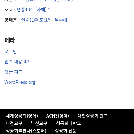
ㅇㅇ
-
연중13주 (가해) 1
양태흠
-
연중11주 토요일 (짝수해)
메타
로그인
입력 내용 피드
댓글 피드
WordPress.org
세계성공회(영어)
ACNS(영어)
대한성공회 관구
대전교구
부산교구
성공회대학교
성공회출판사(스토어)
성공회 신문