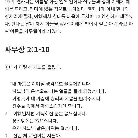
19 ¶
엘카나는 이튿날 아침 일찍 일어나 식구들과 함께 야훼께 예
배를 드리고, 라마에 있는 집으로 돌아왔다. 엘카나가 아내 한나와
한자리에 들자, 야훼께서 한나를 마음에 두시어
20
임신하게 해주셨
다. 한나는 달이 차서 아들을 낳자 ‘야훼께 빌어서 얻은 아기’라고 하
여 이름을 사무엘이라 지었다.
사무상 2:1-10
한나가 이렇게 기도를 올렸다.
⋅
“내 마음은 야훼님 생각으로 울렁거립니다.
⋅
하느님의 은덕으로 나는 얼굴을 들게 되었습니다.
⋅
이렇듯이 내 가슴에 승리의 기쁨을 안겨주시니
⋅
원수들 앞에서 자랑스럽기만 합니다.
2
야훼님처럼 거룩하신 분은 없으십니다.
⋅
당신밖에는 없으십니다.
⋅
우리 하느님 같은 바위는 없습니다.
3
잘난 체 지껄이는 자들아,