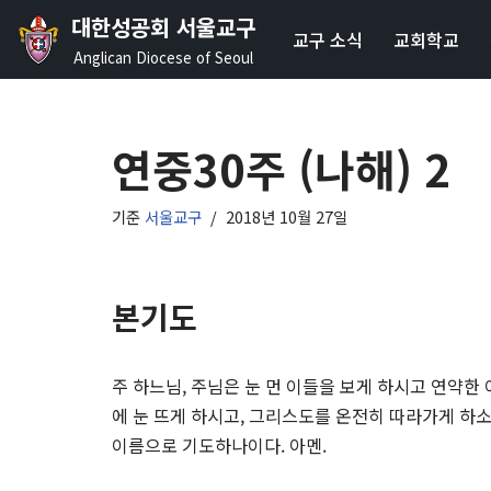
대한성공회 서울교구
교구 소식
교회학교
콘
Anglican Diocese of Seoul
텐
츠
로
연중30주 (나해) 2
건
너
기준
서울교구
2018년 10월 27일
뛰
기
본기도
주 하느님, 주님은 눈 먼 이들을 보게 하시고 연약한
에 눈 뜨게 하시고, 그리스도를 온전히 따라가게 하소
이름으로 기도하나이다. 아멘.