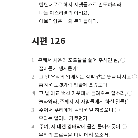
⋅
탄탄대로로 해서 시냇물가로 인도하리라.
⋅
나는 이스라엘의 아비요,
⋅
에브라임은 나의 큰아들이다.
시편 126
1
주께서 시온의 포로들을 풀어 주시던 날,
◯
.
꿈이든가 생시든가!
2
그 날 우리의 입에서는 함박 같은 웃음 터지고
◯
.
흥겨운 노랫가락 입술에 흘렀도다.
¶
그 날 이교 백성 가운데서 들려오는 말소리,
◯
.
“놀라와라, 주께서 저 사람들에게 하신 일들!”
3
주께서 우리에게 놀라운 일 하셨으니
◯
.
우리는 얼마나 기뻤던가.
4
주여, 저 네겝 강바닥에 물길 돌아오듯이
◯
.
우리의 포로들을 다시 데려 오소서.