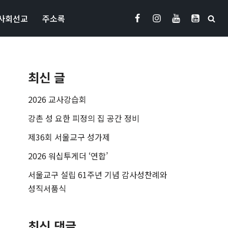
사회선교
주소록
최신 글
2026 교사강습회
강촌 성 요한 피정의 집 공간 정비
제36회 서울교구 성가제
2026 워십투게더 ‘연합’
서울교구 설립 61주년 기념 감사성찬례와
성직서품식
최신 댓글