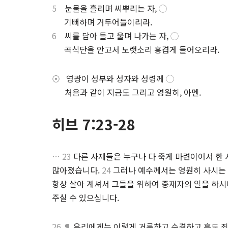
5
눈물을 흘리며 씨뿌리는 자,
◯
.
기뻐하며 거두어들이리라.
6
씨를 담아 들고 울며 나가는 자,
◯
.
곡식단을 안고서 노랫소리 흥겹게 들어오리라.
⦿
영광이 성부와 성자와 성령께
◯
⋅
처음과 같이 지금도 그리고 영원히, 아멘.
히브 7:23-28
… 23
다른 사제들은 누구나 다 죽게 마련이어서 한 
많아졌습니다.
24
그러나 예수께서는 영원히 사시는
항상 살아 계셔서 그들을 위하여 중재자의 일을 하
주실 수 있으십니다.
26 ¶
우리에게는 이렇게 거룩하고 순결하고 흠도 죄