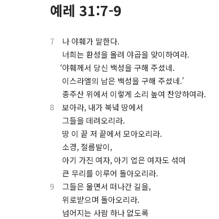
예레 31:7-9
7
나 야훼가 말한다.
⋅
너희는 환성을 올려 야곱을 맞이하여라.
⋅
‘야훼께서 당신 백성을 구해 주셨네.
⋅
이스라엘의 남은 백성을 구해 주셨네.’
⋅
종주산 위에서 이렇게 소리 높여 찬양하여라.
8
보아라, 내가 북녘 땅에서
⋅
그들을 데려오리라.
⋅
땅 이 끝 저 끝에서 모아오리라.
⋅
소경, 절름발이,
⋅
아기 가진 여자, 아기 업은 여자도 섞여
⋅
큰 무리를 이루어 돌아오리라.
9
그들은 울면서 떠나간 길을,
⋅
위로받으며 돌아오리라.
⋅
넘어지는 사람 하나 없도록