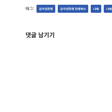
태그:
감사성찬례
감사성찬례 전례독서
나해
나해
댓글 남기기