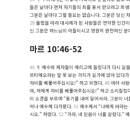
들은 날마다 먼저 자기들의 죄를 용서 받으려고 희생
그분은 날마다 그럴 필요는 없습니다. 그분은 당신 
28
율법을 따라 대사제가 된 사람들은 연약한 인간이
신 그분은 하느님의 아들이시고 영원히 완전하신 분
마르 10:46-52
46 ¶
예수와 제자들이 예리고에 들렀다가 다시 길을 
르티매오라는 앞 못 보는 거지가 길가에 앉아 있다
자비를 베풀어주십시오!” 하고 외쳤다.
48
여러 사람
여, 저에게 자비를 베풀어주십시오!” 하고 소리질렀
이 소경을 부르며 “용기를 내어 일어서라. 그분이 너
어나 예수께 다가왔다.
51
예수께서 “나에게 바라는 것
시오.” 하였다.
52
“가라. 네 믿음이 너를 살렸다.”