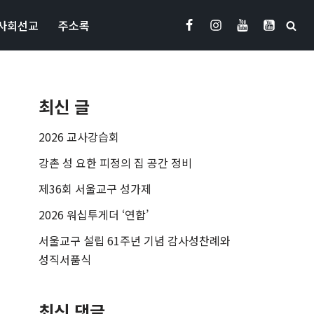
사회선교
주소록
최신 글
2026 교사강습회
강촌 성 요한 피정의 집 공간 정비
제36회 서울교구 성가제
2026 워십투게더 ‘연합’
서울교구 설립 61주년 기념 감사성찬례와
성직서품식
최신 댓글