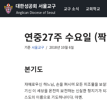
대한성공회 서울교구
교구 소식
교회학교
콘
Anglican Diocese of Seoul
텐
츠
로
연중27주 수요일 (
건
너
기준
서울교구
2018년 10월 6일
뛰
기
본기도
자애로우신 하느님, 손을 펴시어 모든 피조물을 보살
기신 이 세상을 온전히 보전하는 신실한 청지기가 되게
스도의 이름으로 기도하나이다. 아멘.