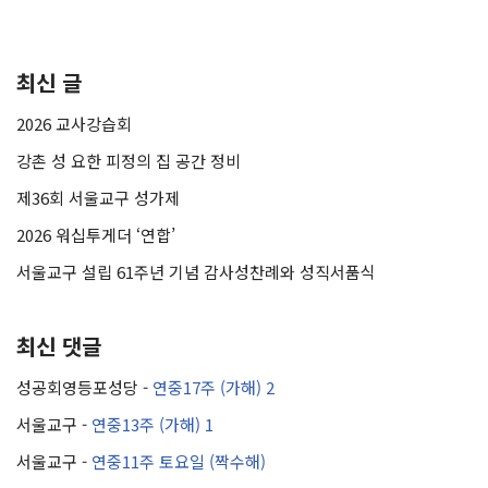
최신 글
2026 교사강습회
강촌 성 요한 피정의 집 공간 정비
제36회 서울교구 성가제
2026 워십투게더 ‘연합’
서울교구 설립 61주년 기념 감사성찬례와 성직서품식
최신 댓글
성공회영등포성당
-
연중17주 (가해) 2
서울교구
-
연중13주 (가해) 1
서울교구
-
연중11주 토요일 (짝수해)