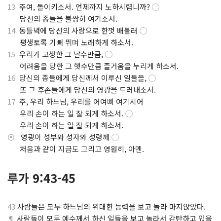
13
주여, 돌이키소서. 언제까지 노하시렵니까?
◯
⋅
당신의 종들을 불쌍히 여기소서.
14
동틀녘에 당신의 사랑으로 한껏 배불러
◯
⋅
평생토록 기뻐 뛰며 노래하게 하소서.
15
우리가 고생한 그 날수만큼,
◯
⋅
어려움을 당한 그 햇수만큼 즐거움을 누리게 하소서.
16
당신의 종들에게 당신께서 이루신 일들을,
◯
⋅
또 그 후손들에게 당신의 영광을 드러내소서.
17
주, 우리 하느님, 우리를 어여삐 여기시어
⋅
우리 손이 하는 일 잘 되게 하소서.
◯
⋅
우리 손이 하는 일 잘 되게 하소서.
⦿
영광이 성부와 성자와 성령께
◯
⋅
처음과 같이 지금도 그리고 영원히, 아멘.
루가 9:43-45
43
사람들은 모두 하느님의 위대한 능력을 보고 놀라 마지않았다.
¶
사람들이 모두 예수께서 하신 일들을 보고 놀라서 감탄하고 있을