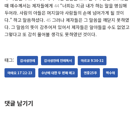
때 예수께서는 제자들에게
44
“너희는 지금 내가 하는 말을 명심해
두어라. 사람의 아들은 머지않아 사람들의 손에 넘어가게 될 것이
다.” 하고 말씀하셨다.
45
그러나 제자들은 그 말씀을 깨닫지 못하였
다. 그 말씀의 뜻이 감추어져 있어서 제자들은 알아들을 수도 없었고
그렇다고 또 감히 물어볼 생각도 못하였던 것이다.
태그:
감사성찬례
감사성찬례 전례독서
마르코 9:30-32
마태오 17:22-23
수난에 대한 두 번째 예고
연중25주
짝수해
댓글 남기기