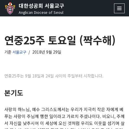
대한성공회 서울교구
Anglican Diocese of Seoul
콘
텐
츠
연중25주 토요일 (짝수해)
로
건
너
기준
서울교구
2018년 9월 29일
뛰
기
연중25주는 9월 18일과 24일 사이의 주일부터 시작합니다.
본기도
사랑의 하느님, 예수 그리스도께서는 우리가 지극히 작은 자에게 베
푸는 사랑이 주님께 행한 일이라고 가르치 주셨나이다. 비오니, 주께
서 자신을 낮추시어 이 세상에 오신 것처럼 우리도 이웃을 섬기며 살