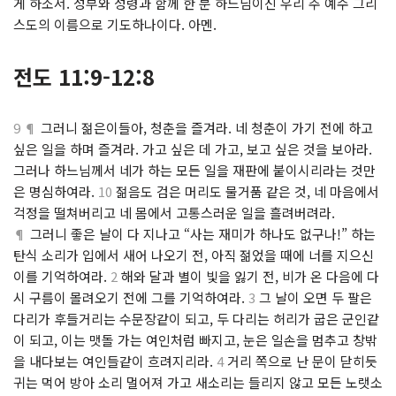
게 하소서. 성부와 성령과 함께 한 분 하느님이신 우리 주 예수 그리
스도의 이름으로 기도하나이다. 아멘.
전도 11:9-12:8
9 ¶
그러니 젊은이들아, 청춘을 즐겨라. 네 청춘이 가기 전에 하고
싶은 일을 하며 즐겨라. 가고 싶은 데 가고, 보고 싶은 것을 보아라.
그러나 하느님께서 네가 하는 모든 일을 재판에 붙이시리라는 것만
은 명심하여라.
10
젊음도 검은 머리도 물거품 같은 것, 네 마음에서
걱정을 떨쳐버리고 네 몸에서 고통스러운 일을 흘려버려라.
¶
그러니 좋은 날이 다 지나고 “사는 재미가 하나도 없구나!” 하는
탄식 소리가 입에서 새어 나오기 전, 아직 젊었을 때에 너를 지으신
이를 기억하여라.
2
해와 달과 별이 빛을 잃기 전, 비가 온 다음에 다
시 구름이 몰려오기 전에 그를 기억하여라.
3
그 날이 오면 두 팔은
다리가 후들거리는 수문장같이 되고, 두 다리는 허리가 굽은 군인같
이 되고, 이는 맷돌 가는 여인처럼 빠지고, 눈은 일손을 멈추고 창밖
을 내다보는 여인들같이 흐려지리라.
4
거리 쪽으로 난 문이 닫히듯
귀는 먹어 방아 소리 멀어져 가고 새소리는 들리지 않고 모든 노랫소