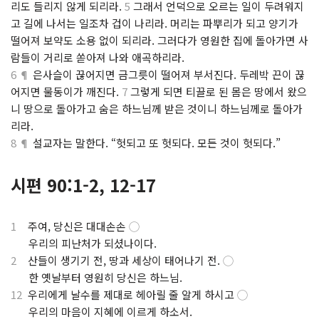
리도 들리지 않게 되리라.
5
그래서 언덕으로 오르는 일이 두려워지
고 길에 나서는 일조차 겁이 나리라. 머리는 파뿌리가 되고 양기가
떨어져 보약도 소용 없이 되리라. 그러다가 영원한 집에 돌아가면 사
람들이 거리로 쏟아져 나와 애곡하리라.
6 ¶
은사슬이 끊어지면 금그릇이 떨어져 부서진다. 두레박 끈이 끊
어지면 물동이가 깨진다.
7
그렇게 되면 티끌로 된 몸은 땅에서 왔으
니 땅으로 돌아가고 숨은 하느님께 받은 것이니 하느님께로 돌아가
리라.
8 ¶
설교자는 말한다. “헛되고 또 헛되다. 모든 것이 헛되다.”
시편 90:1-2, 12-17
1
주여, 당신은 대대손손
◯
⋅
우리의 피난처가 되셨나이다.
2
산들이 생기기 전, 땅과 세상이 태어나기 전.
◯
⋅
한 옛날부터 영원히 당신은 하느님.
12
우리에게 날수를 제대로 헤아릴 줄 알게 하시고
◯
⋅
우리의 마음이 지혜에 이르게 하소서.