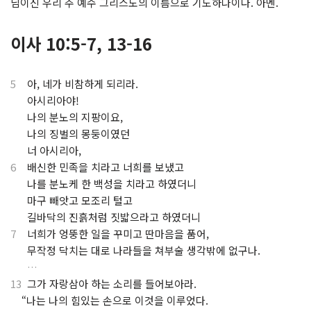
님이신 우리 주 예수 그리스도의 이름으로 기도하나이다. 아멘.
이사 10:5-7, 13-16
5
아, 네가 비참하게 되리라.
.
아시리아야!
.
나의 분노의 지팡이요,
.
나의 징벌의 몽둥이였던
.
너 아시리아,
6
배신한 민족을 치라고 너희를 보냈고
.
나를 분노케 한 백성을 치라고 하였더니
.
마구 빼앗고 모조리 털고
.
길바닥의 진흙처럼 짓밟으라고 하였더니
7
너희가 엉뚱한 일을 꾸미고 딴마음을 품어,
.
무작정 닥치는 대로 나라들을 쳐부술 생각밖에 없구나.
.
…
13
그가 자랑삼아 하는 소리를 들어보아라.
.
“나는 나의 힘있는 손으로 이것을 이루었다.