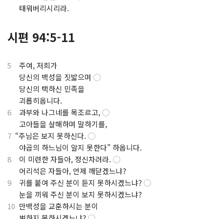
.
태워버리시리라.
시편 94:5-11
5
주여, 저희가
.
당신의 백성을 짓밟으며
◯
.
당신의 택하신 민족을
.
괴롭히옵니다.
6
과부와 나그네를 목조르고,
◯
.
고아들을 살해하며 말하기를,
7
“주님은 보지 못하신다.
◯
.
야곱의 하느님이 알지 못한다” 하옵니다.
8
이 미련한 자들아, 정신차려라.
◯
.
어리석은 자들아, 언제 깨닫겠느냐?
9
귀를 붙여 주신 분이 듣지 못하시겠느냐?
◯
.
눈을 끼워 주신 분이 보지 못하시겠느냐?
10
만백성을 교훈하시는 분이
.
벌하지 못하시겠느냐?
◯