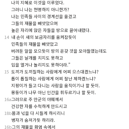
.
나의 지혜로 이것을 이루었다.
.
그러니 나는 현명하지 아니한가?
.
나는 민족들 사이의 경계선을 옮겼고
.
그들의 재물을 빼앗았으며
.
높은 자리에 앉은 자들을 땅으로 끌어내렸다.
14
내 손이 새의 보금자리를 움켜잡듯이
.
민족들의 재물을 빼앗았고
.
버려둔 알을 모으듯이 땅의 온갖 것을 모아들였는데도
.
그들은 날개를 치지도 못하고
.
입을 열거나 놀리지도 못하더라.”
15
도끼가 도끼질하는 사람에게 어찌 으스대겠느냐?
.
톱이 톱질하는 사람에게 어찌 잘난 체하겠느냐?
.
지팡이가 들고 다니는 사람을 움직이기나 할 듯이.
.
몽둥이가 나무 아닌 인간을 휘두르기나 할 듯이.
16a
그러므로 주 만군의 야훼께서
.
건강한 자를 수척하게 만드시고
18b
몸과 넋을 다 시들게 하시리니
.
병자가 숨져가듯 하리라.
16b
그의 재물을 화염 속에서