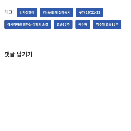
태그:
감사성찬례
감사성찬례 전례독서
루가 10:21-22
아시리아를 벌하는 야훼의 손길
연중15주
짝수해
짝수해 연중15주
댓글 남기기