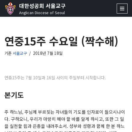
대한성공회 서울교구
Anglican Diocese of Seoul
콘
텐
츠
연중15주 수요일 (짝수해)
로
건
너
기준
서울교구
2018년 7월 18일
뛰
기
연중15주는 7월 10일과 16일 사이의 주일부터 시작합니다.
본기도
주 하느님, 주님께 부르짖는 자녀들의 기도를 인자로이 들으시나이
다. 구하오니, 우리가 마땅히 해야 할 바를 알게 하시고, 또한 그 일
을 실천할 힘과 은총을 내려주소서. 성부와 성령과 함께 한 분 하느