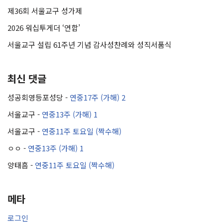
제36회 서울교구 성가제
2026 워십투게더 ‘연합’
서울교구 설립 61주년 기념 감사성찬례와 성직서품식
최신 댓글
성공회영등포성당
-
연중17주 (가해) 2
서울교구
-
연중13주 (가해) 1
서울교구
-
연중11주 토요일 (짝수해)
ㅇㅇ
-
연중13주 (가해) 1
양태흠
-
연중11주 토요일 (짝수해)
메타
로그인