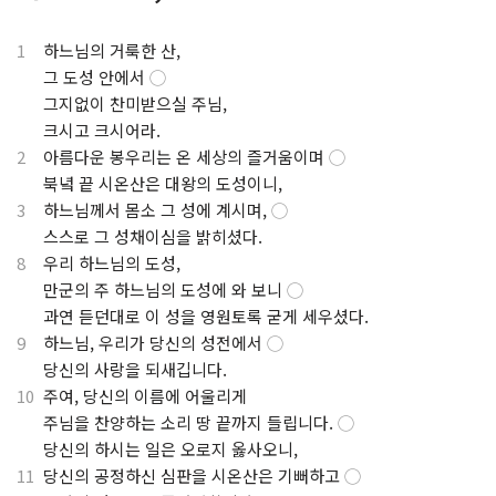
1
하느님의 거룩한 산,
.
그 도성 안에서
◯
.
그지없이 찬미받으실 주님,
.
크시고 크시어라.
2
아름다운 봉우리는 온 세상의 즐거움이며
◯
.
북녘 끝 시온산은 대왕의 도성이니,
3
하느님께서 몸소 그 성에 계시며,
◯
.
스스로 그 성채이심을 밝히셨다.
8
우리 하느님의 도성,
.
만군의 주 하느님의 도성에 와 보니
◯
.
과연 듣던대로 이 성을 영원토록 굳게 세우셨다.
9
하느님, 우리가 당신의 성전에서
◯
.
당신의 사랑을 되새깁니다.
10
주여, 당신의 이름에 어울리게
.
주님을 찬양하는 소리 땅 끝까지 들립니다.
◯
.
당신의 하시는 일은 오로지 옳사오니,
11
당신의 공정하신 심판을 시온산은 기뻐하고
◯