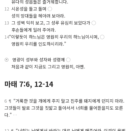
.
유다의 성읍들은 즐거워합니다.
12
시온성을 돌고 돌며
◯
.
성의 망대들을 헤아려 보아라.
13
그 성벽 익히 보고, 그 성루 유심히 보았다가
◯
.
후손들에게 일러 주어라.
14
“이렇듯이 하느님은 영원히 우리의 하느님이시며,
◯
.
영원히 우리를 인도하시리라.”
⦿
영광이 성부와 성자와 성령께
◯
.
처음과 같이 지금도 그리고 영원히, 아멘.
마태 7:6, 12-14
6 ¶
“거룩한 것을 개에게 주지 말고 진주를 돼지에게 던지지 마라.
그것들이 발로 그것을 짓밟고 돌아서서 너희를 물어뜯을지도 모른
다.”
…
12 ¶
“너희는 남에게서 바라는 대로 남에게 해주어라. 이것이 율법