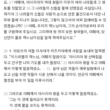
오.
17
야훼여, 아시리아의 역대 왕들이 이웃의 여러 나라들과 그 영
토를 짓밟았고
18
그 나라들의 신들을 불에 던졌음은 사실입니다.
하기야 그 나라들의 신들은 사람의 손으로 만든 물건으로서 다만 나
무와 돌에 지나지 않습니다만, 그렇지 않고서야 어찌 없애버릴 수 있
었겠습니까?
19
야훼, 우리의 하느님이여, 그의 손아귀로부터 우리
를 구원하여 주십시오. 그리하여 땅 위의 모든 왕국들이, 야훼여, 당
신만이 홀로 하느님이심을 알게 하여주십시오.”
20 ¶
아모쓰의 아들 이사야가 히즈키야에게 사람을 보내어 말하였
다. “이스라엘의 하느님, 야훼의 말씀이오. ‘아시리아 왕 산헤립을
두고 간구한 너의 기도를 내가 들었다.’
21
아시리아 왕을 두고 야훼
께서 이렇게 말씀하셨소.
…
31
살아 남은 자들이 예루살렘에서 나
오고 난을 피한 자들이 시온 산에서 나올 것이다. 만군의 야훼께서
열성을 부어 이 일을 이루시리라.’
32
그러므로 야훼께서 아시리아 왕을 두고 이렇게 말씀하셨소.
.
‘그는 이 성에 들어오지 못하리라.
.
이 성에 활을 쏘지도 못하리라.