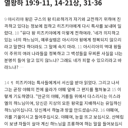
열왕하 19:9-11, 14-21상, 31-36
9
아시리아 왕은 구스의 왕 티르하가가 자기와 교전하기 위하여 진
격하고 있다는 정보에 접하고 히즈키야에게 다시 특사를 보내며 일
렀다.
10
“유다 왕 히즈키야에게 이렇게 전하여라. ‘네가 의지하고
있는 너의 하느님이, 예루살렘은 아시리아 왕에게 정복되지 않으리
라고 말한다 하더라도 그 말에 속지 마라.
11
아시리아의 역대 왕들
이 주위의 여러 나라들을 정복하고 그 백성들을 무찌른 사실을 너는
분명히 들어 알고 있지 않느냐? 그래도 네가 피할 수 있으리라고 바
라느냐?
…
14 ¶
히즈키야는 특사들에게서 서신을 받아 읽었다. 그리고 나서
그는 곧장 야훼의 전에 올라가 야훼 앞에 그 편지를 펼쳐놓고
15
이
렇게 기도하였다. “만군의 야훼, 거룹들 위에서 다스리시는 이스라
엘의 하느님이여, 당신은 지상의 모든 왕국을 지배하시는 유일하신
하느님이십니다. 당신께서 하늘과 땅을 만드셨습니다.
16
야훼여,
귀를 기울이시고 들어주십시오. 야훼여, 눈을 뜨고 보십시오. 산헤립
이 보낸 자들이 살아 계신 하느님을 조롱하여 하는 말을 들어보십시