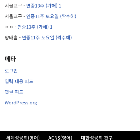
서울교구
-
연중13주 (가해) 1
서울교구
-
연중11주 토요일 (짝수해)
ㅇㅇ
-
연중13주 (가해) 1
양태흠
-
연중11주 토요일 (짝수해)
메타
로그인
입력 내용 피드
댓글 피드
WordPress.org
세계성공회(영어)
ACNS(영어)
대한성공회 관구