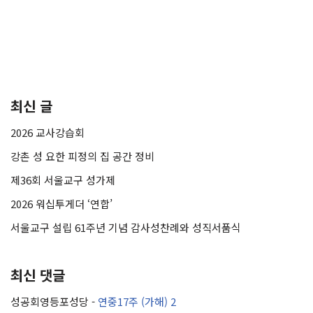
최신 글
2026 교사강습회
강촌 성 요한 피정의 집 공간 정비
제36회 서울교구 성가제
2026 워십투게더 ‘연합’
서울교구 설립 61주년 기념 감사성찬례와 성직서품식
최신 댓글
성공회영등포성당
-
연중17주 (가해) 2