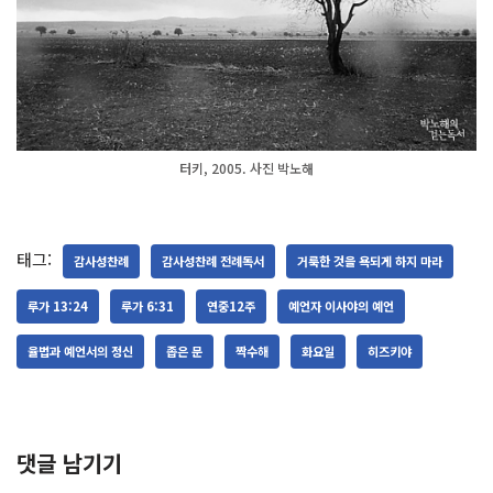
터키, 2005. 사진 박노해
태그:
감사성찬례
감사성찬례 전례독서
거룩한 것을 욕되게 하지 마라
루가 13:24
루가 6:31
연중12주
예언자 이사야의 예언
율법과 예언서의 정신
좁은 문
짝수해
화요일
히즈키야
댓글 남기기