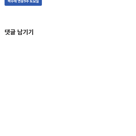
짝수해 연중9주 토요일
댓글 남기기