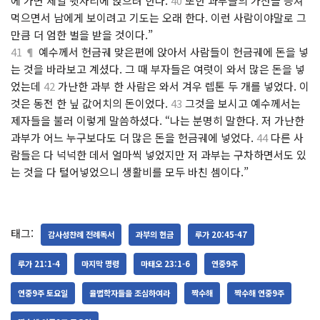
에 가면 제일 윗자리에 앉으려 한다.
40
또한 과부들의 가산을 등쳐
먹으면서 남에게 보이려고 기도는 오래 한다. 이런 사람이야말로 그
만큼 더 엄한 벌을 받을 것이다.”
41 ¶
예수께서 헌금궤 맞은편에 앉아서 사람들이 헌금궤에 돈을 넣
는 것을 바라보고 계셨다. 그 때 부자들은 여럿이 와서 많은 돈을 넣
었는데
42
가난한 과부 한 사람은 와서 겨우 렙톤 두 개를 넣었다. 이
것은 동전 한 닢 값어치의 돈이었다.
43
그것을 보시고 예수께서는
제자들을 불러 이렇게 말씀하셨다. “나는 분명히 말한다. 저 가난한
과부가 어느 누구보다도 더 많은 돈을 헌금궤에 넣었다.
44
다른 사
람들은 다 넉넉한 데서 얼마씩 넣었지만 저 과부는 구차하면서도 있
는 것을 다 털어넣었으니 생활비를 모두 바친 셈이다.”
태그:
감사성찬례 전례독서
과부의 헌금
루가 20:45-47
루가 21:1-4
마지막 명령
마태오 23:1-6
연중9주
연중9주 토요일
율법학자들을 조심하여라
짝수해
짝수해 연중9주