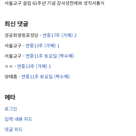
서울교구 설립 61주년 기념 감사성찬례와 성직서품식
최신 댓글
성공회영등포성당
-
연중17주 (가해) 2
서울교구
-
연중13주 (가해) 1
서울교구
-
연중11주 토요일 (짝수해)
ㅇㅇ
-
연중13주 (가해) 1
양태흠
-
연중11주 토요일 (짝수해)
메타
로그인
입력 내용 피드
댓글 피드