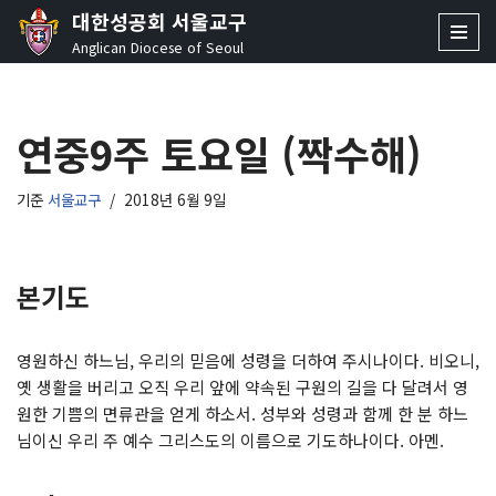
대한성공회 서울교구
Anglican Diocese of Seoul
콘
텐
츠
연중9주 토요일 (짝수해)
로
건
너
기준
서울교구
2018년 6월 9일
뛰
기
본기도
영원하신 하느님, 우리의 믿음에 성령을 더하여 주시나이다. 비오니,
옛 생활을 버리고 오직 우리 앞에 약속된 구원의 길을 다 달려서 영
원한 기쁨의 면류관을 얻게 하소서. 성부와 성령과 함께 한 분 하느
님이신 우리 주 예수 그리스도의 이름으로 기도하나이다. 아멘.