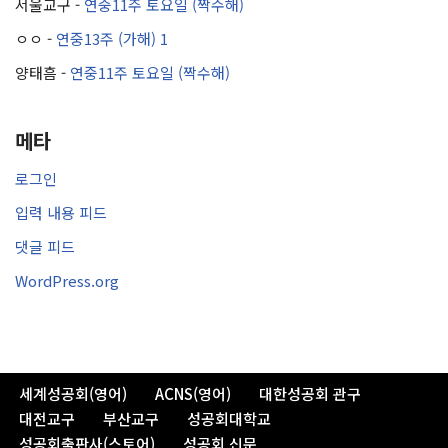
서울교구
-
연중11주 토요일 (짝수해)
ㅇㅇ
-
연중13주 (가해) 1
양태흠
-
연중11주 토요일 (짝수해)
메타
로그인
입력 내용 피드
댓글 피드
WordPress.org
세계성공회(영어)
ACNS(영어)
대한성공회 관구
대전교구
부산교구
성공회대학교
성공회출판사(스토어)
성공회 신문