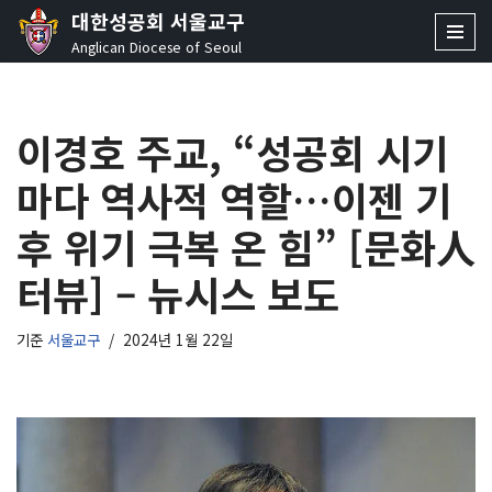
대한성공회 서울교구
Anglican Diocese of Seoul
콘
텐
츠
이경호 주교, “성공회 시기
로
건
마다 역사적 역할…이젠 기
너
뛰
후 위기 극복 온 힘” [문화人
기
터뷰] – 뉴시스 보도
기준
서울교구
2024년 1월 22일