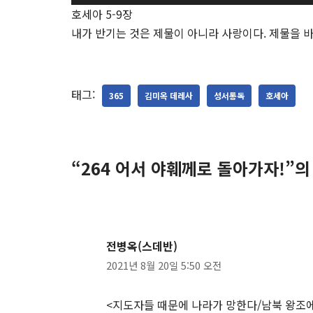
디
호세아 5-9장
오
내가 반기는 것은 제물이 아니라 사랑이다. 제물을 
플
레
이
태그:
365
김미옥 데레사
성서통독
호세아
어
“264 어서 야훼께로 돌아가자!”의
전병옥(스데반)
2021년 8월 20일 5:50 오전
<지도자들 때문에 나라가 망한다/남북 왕조에