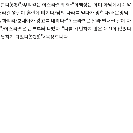
한다(6:6)”/뿌리깊은 이스라엘의 죄-“이백성은 이미 아담에서 계약
를
/이스라엘 왕실이 혼란에 빠지다/남의 나라를 믿다가 망한다/배은망덕
사
하리라/호세아가 경고를 내리다-“이스라엘은 알라 벌내릴 날이 다
용
7)”/이스라엘은 근본부터 나빴다-“나를 배반하지 않은 대신이 없었다
하
못하게 되었다(9:16)”>묵상합니다
세
요
.