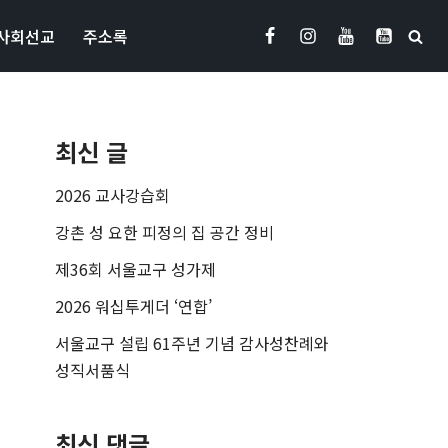
사회선교
주소록
최신 글
2026 교사강습회
강촌 성 요한 피정의 집 공간 정비
제36회 서울교구 성가제
2026 워십투게더 ‘연합’
서울교구 설립 61주년 기념 감사성찬례와
성직서품식
최신 댓글