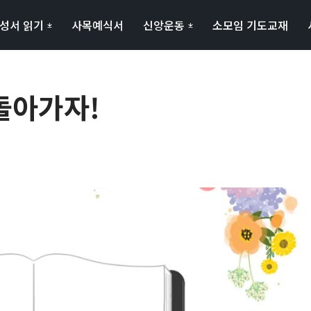
성서 읽기
사목예식서
신앙운동
소모임 기도교재
돌아가자!