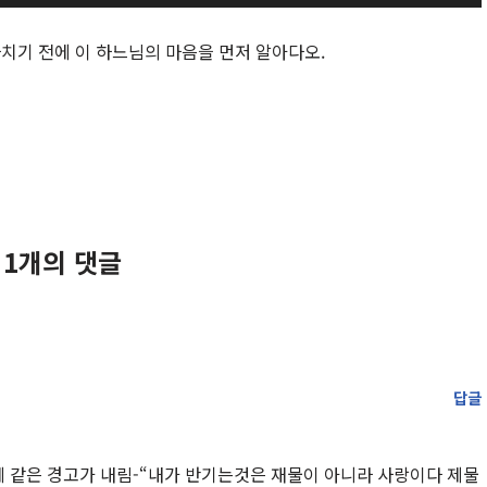
륨
을
바치기 전에 이 하느님의 마음을 먼저 알아다오.
높
이
거
나
줄
이
려
 1개의 댓글
면
상
/
하
화
답글
살
표
 같은 경고가 내림-“내가 반기는것은 재물이 아니라 사랑이다 제물
키