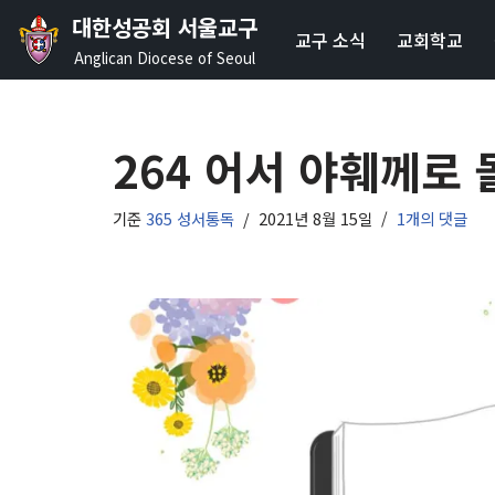
대한성공회 서울교구
교구 소식
교회학교
콘
Anglican Diocese of Seoul
텐
츠
로
264 어서 야훼께로 
건
너
기준
365 성서통독
2021년 8월 15일
1개의 댓글
뛰
기