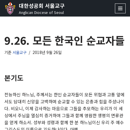
대한성공회 서울교구
Anglican Diocese of Seoul
콘
텐
츠
9.26. 모든 한국인 순교자들
로
건
너
기준
서울교구
2018년 9월 26일
뛰
기
본기도
전능하신 하느님, 주께서는 한인 순교자들이 모든 위협과 고통 앞에
서도 담대히 신앙을 고백하며 순교할 수 있는 은총과 힘을 주셨나이
다. 비오니, 이제 감사하는 마음으로 그들을 추모하는 우리가 이 세
상에서 주님을 열심히 증거하여 그들과 함께 영원한 생명의 면류관
을 얻게 하소서. 성부와 성령과 함께 한 분 하느님이신 우리 주 예수
그리스도의 이름으로 기도하나이다. 아멘.