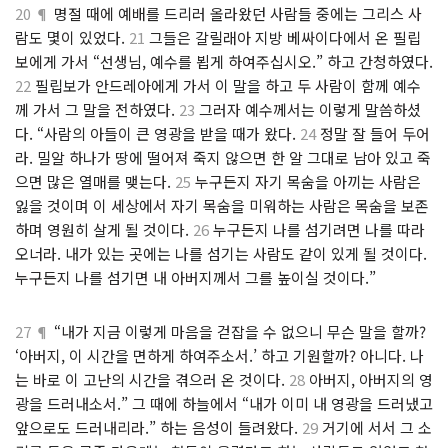
20 ¶
명절 때에 예배를 드리러 올라왔던 사람들 중에는 그리스 사
람도 몇이 있었다.
21
그들은 갈릴래아 지방 베싸이다에서 온 필립
보에게 가서 “선생님, 예수를 뵙게 하여주십시오.” 하고 간청하였다.
22
필립보가 안드레아에게 가서 이 말을 하고 두 사람이 함께 예수
께 가서 그 말을 전하였다.
23
그러자 예수께서는 이렇게 말씀하셨
다. “사람의 아들이 큰 영광을 받을 때가 왔다.
24
정말 잘 들어 두어
라. 밀알 하나가 땅에 떨어져 죽지 않으면 한 알 그대로 남아 있고 죽
으면 많은 열매를 맺는다.
25
누구든지 자기 목숨을 아끼는 사람은
잃을 것이며 이 세상에서 자기 목숨을 미워하는 사람은 목숨을 보존
하며 영원히 살게 될 것이다.
26
누구든지 나를 섬기려면 나를 따라
오너라. 내가 있는 곳에는 나를 섬기는 사람도 같이 있게 될 것이다.
누구든지 나를 섬기면 내 아버지께서 그를 높이실 것이다.”
27 ¶
“내가 지금 이렇게 마음을 걷잡을 수 없으니 무슨 말을 할까?
‘아버지, 이 시간을 면하게 하여주소서.’ 하고 기원할까? 아니다. 나
는 바로 이 고난의 시간을 겪으러 온 것이다.
28
아버지, 아버지의 영
광을 드러내소서.” 그 때에 하늘에서 “내가 이미 내 영광을 드러냈고
앞으로도 드러내리라.” 하는 음성이 들려왔다.
29
거기에 서서 그 소