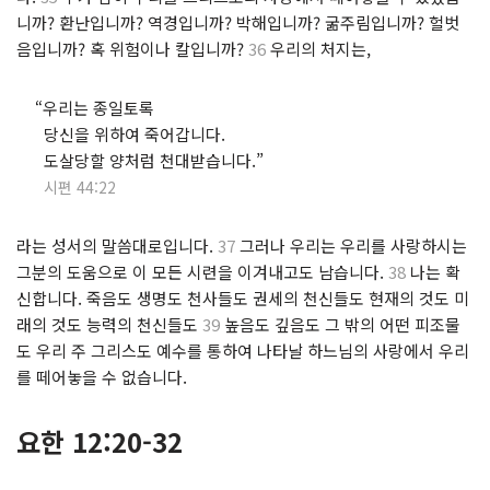
니까? 환난입니까? 역경입니까? 박해입니까? 굶주림입니까? 헐벗
음입니까? 혹 위험이나 칼입니까?
36
우리의 처지는,
⋅
“우리는 종일토록
⋅
당신을 위하여 죽어갑니다.
⋅
도살당할 양처럼 천대받습니다.”
⋅
시편 44:22
라는 성서의 말씀대로입니다.
37
그러나 우리는 우리를 사랑하시는
그분의 도움으로 이 모든 시련을 이겨내고도 남습니다.
38
나는 확
신합니다. 죽음도 생명도 천사들도 권세의 천신들도 현재의 것도 미
래의 것도 능력의 천신들도
39
높음도 깊음도 그 밖의 어떤 피조물
도 우리 주 그리스도 예수를 통하여 나타날 하느님의 사랑에서 우리
를 떼어놓을 수 없습니다.
요한 12:20-32