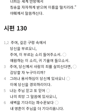
⋅
너희는 세계 만방에서
⋅
칭송을 자자하게 받으며 이름을 떨치리라.”
⋅
야훼께서 말씀하신다.
시편 130
1,2
주여, 깊은 구렁 속에서
⋅
당신을 부르오니,
⋅
주여, 이 부르는 소리 들어주소서.
◯
⋅
애원하는 이 소리, 귀 기울여 들으소서.
3
주여, 당신께서 사람의 죄를 살피신다면,
◯
⋅
감당할 자 누구이리까?
4
그러나 용서하심이 당신께 있사오니
◯
⋅
이에 당신을 경외하리이다.
5
나는 주님 믿고 또 믿어
◯
⋅
나의 희망 그 말씀에 있사오니,
6
새벽을 기다리는 파수꾼보다
◯
⋅
내 영혼이 주님을 더 기다리옵니다.