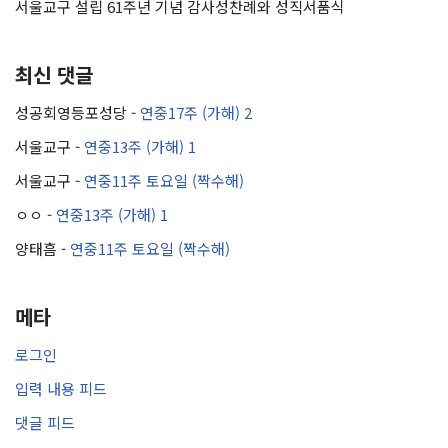
서울교구 설립 61주년 기념 감사성찬례와 성직서품식
최신 댓글
성공회영등포성당
-
연중17주 (가해) 2
서울교구
-
연중13주 (가해) 1
서울교구
-
연중11주 토요일 (짝수해)
ㅇㅇ
-
연중13주 (가해) 1
양태흠
-
연중11주 토요일 (짝수해)
메타
로그인
입력 내용 피드
댓글 피드