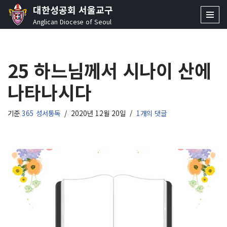
대한성공회 서울교구
Anglican Diocese of Seoul
콘
텐
츠
25 하느님께서 시나이 산에
로
건
나타나시다
너
뛰
기
기준
365 성서통독
2020년 12월 20일
1개의 댓글