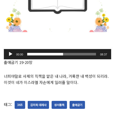
오
00:00
08:37
디
출애굽기 19-20장
오
플
너희야말로 사제의 직책을 맡은 내 나라, 거룩한 내 백성이 되리라.
레
이것이 네가
이스라엘
자손에게 일러줄 말이다.
이
어
태그:
365
김미옥 데레사
성서통독
출애굽기