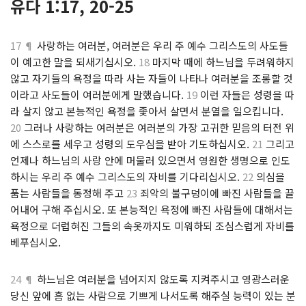
유다 1:17, 20-25
17 ¶
사랑하는 여러분, 여러분은 우리 주 예수 그리스도의 사도들
이 예고한 말을 되새기십시오.
18
마지막 때에 하느님을 두려워하지
않고 자기들의 욕정을 따라 사는 자들이 나타나 여러분을 조롱할 것
이라고 사도들이 여러분에게 말했습니다.
19
이런 자들은 성령을 따
라 살지 않고 본능적인 욕정을 좇아서 살면서 분열을 일으킵니다.
20
그러나 사랑하는 여러분은 여러분의 가장 고귀한 믿음의 터전 위
에 스스로를 세우고 성령의 도우심을 받아 기도하십시오.
21
그리고
언제나 하느님의 사랑 안에 머물러 있으면서 영원한 생명으로 인도
하시는 우리 주 예수 그리스도의 자비를 기다리십시오.
22
의심을
품는 사람들을 동정해 주고
23
죄악의 불구덩이에 빠진 사람들을 끌
어내어 구해 주십시오. 또 본능적인 욕정에 빠진 사람들에 대해서는
욕정으로 더럽혀진 그들의 속옷까지도 미워하되 조심스럽게 자비를
베푸십시오.
24 ¶
하느님은 여러분을 넘어지지 않도록 지켜주시고 영광스러운
당신 앞에 흠 없는 사람으로 기쁘게 나서도록 해주실 능력이 있는 분