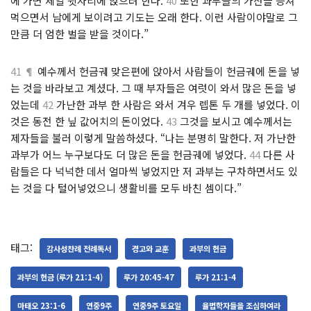
에 가면 제일 윗자리에 앉으려 한다.
40
또한 과부들의 가산을 등쳐
먹으면서 남에게 보이려고 기도는 오래 한다. 이런 사람이야말로 그
만큼 더 엄한 벌을 받을 것이다.”
41 ¶
예수께서 헌금궤 맞은편에 앉아서 사람들이 헌금궤에 돈을 넣
는 것을 바라보고 계셨다. 그 때 부자들은 여럿이 와서 많은 돈을 넣
었는데
42
가난한 과부 한 사람은 와서 겨우 렙톤 두 개를 넣었다. 이
것은 동전 한 닢 값어치의 돈이었다.
43
그것을 보시고 예수께서는
제자들을 불러 이렇게 말씀하셨다. “나는 분명히 말한다. 저 가난한
과부가 어느 누구보다도 더 많은 돈을 헌금궤에 넣었다.
44
다른 사
람들은 다 넉넉한 데서 얼마씩 넣었지만 저 과부는 구차하면서도 있
는 것을 다 털어넣었으니 생활비를 모두 바친 셈이다.”
태그:
감사성찬례 전례독서
경고와 교훈
과부의 헌금
과부의 헌금 (루가 21:1-4)
루가 20:45-47
루가 21:1-4
마태오 23:1-6
연중9주
연중9주 토요일
율법학자들을 조심하여라