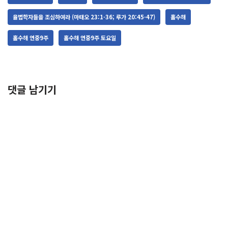
율법학자들을 조심하여라 (마태오 23:1-36; 루가 20:45-47)
홀수해
홀수해 연중9주
홀수해 연중9주 토요일
댓글 남기기