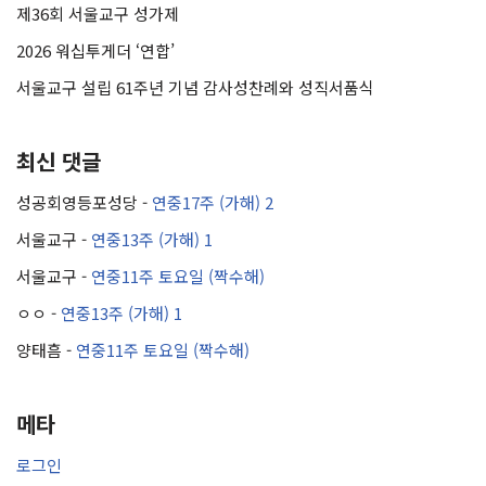
제36회 서울교구 성가제
2026 워십투게더 ‘연합’
서울교구 설립 61주년 기념 감사성찬례와 성직서품식
최신 댓글
성공회영등포성당
-
연중17주 (가해) 2
서울교구
-
연중13주 (가해) 1
서울교구
-
연중11주 토요일 (짝수해)
ㅇㅇ
-
연중13주 (가해) 1
양태흠
-
연중11주 토요일 (짝수해)
메타
로그인