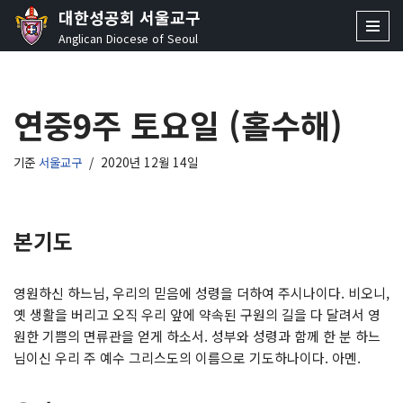
대한성공회 서울교구
Anglican Diocese of Seoul
콘
텐
츠
연중9주 토요일 (홀수해)
로
건
너
기준
서울교구
2020년 12월 14일
뛰
기
본기도
영원하신 하느님, 우리의 믿음에 성령을 더하여 주시나이다. 비오니,
옛 생활을 버리고 오직 우리 앞에 약속된 구원의 길을 다 달려서 영
원한 기쁨의 면류관을 얻게 하소서. 성부와 성령과 함께 한 분 하느
님이신 우리 주 예수 그리스도의 이름으로 기도하나이다. 아멘.