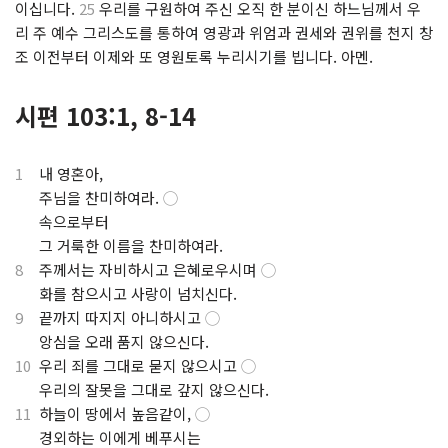
이십니다.
25
우리를 구원하여 주신 오직 한 분이신 하느님께서 우
리 주 예수 그리스도를 통하여 영광과 위엄과 권세와 권위를 천지 창
조 이전부터 이제와 또 영원토록 누리시기를 빕니다. 아멘.
시편 103:1, 8-14
1
내 영혼아,
.
주님을 찬미하여라.
◯
.
속으로부터
.
그 거룩한 이름을 찬미하여라.
8
주께서는 자비하시고 은혜로우시며
◯
.
화를 참으시고 사랑이 넘치신다.
9
끝까지 따지지 아니하시고
◯
.
앙심을 오래 품지 않으신다.
10
우리 죄를 그대로 묻지 않으시고
◯
.
우리의 잘못을 그대로 갚지 않으신다.
11
하늘이 땅에서 높음같이,
◯
.
경외하는 이에게 베푸시는