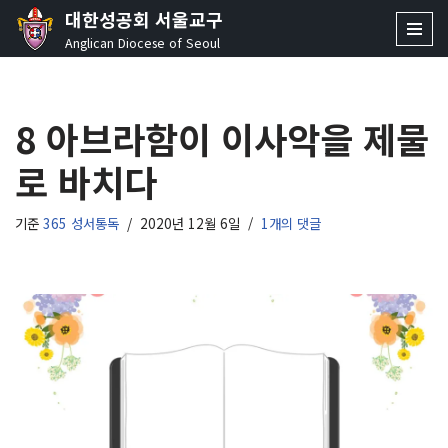
대한성공회 서울교구
Anglican Diocese of Seoul
콘
텐
츠
8 아브라함이 이사악을 제물
로
건
로 바치다
너
뛰
기
기준
365 성서통독
2020년 12월 6일
1개의 댓글