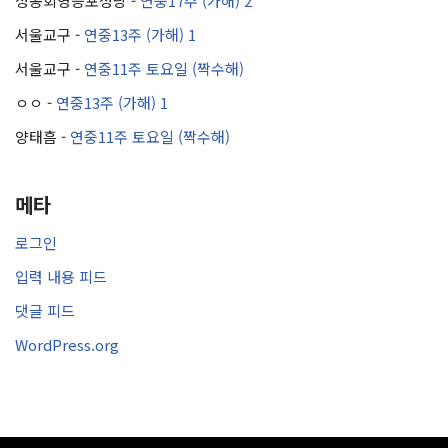
성공회영등포성당
-
연중17주 (가해) 2
서울교구
-
연중13주 (가해) 1
서울교구
-
연중11주 토요일 (짝수해)
ㅇㅇ
-
연중13주 (가해) 1
양태흠
-
연중11주 토요일 (짝수해)
메타
로그인
입력 내용 피드
댓글 피드
WordPress.org