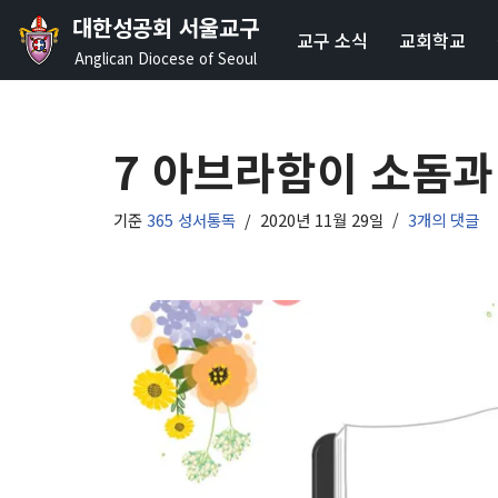
대한성공회 서울교구
교구 소식
교회학교
콘
Anglican Diocese of Seoul
텐
츠
로
7 아브라함이 소돔과
건
너
기준
365 성서통독
2020년 11월 29일
3개의 댓글
뛰
기