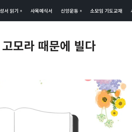
성서 읽기
사목예식서
신앙운동
소모임 기도교재
 고모라 때문에 빌다