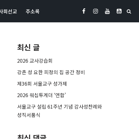
사회선교
주소록
최신 글
2026 교사강습회
강촌 성 요한 피정의 집 공간 정비
제36회 서울교구 성가제
2026 워십투게더 ‘연합’
서울교구 설립 61주년 기념 감사성찬례와
성직서품식
최신 댓글