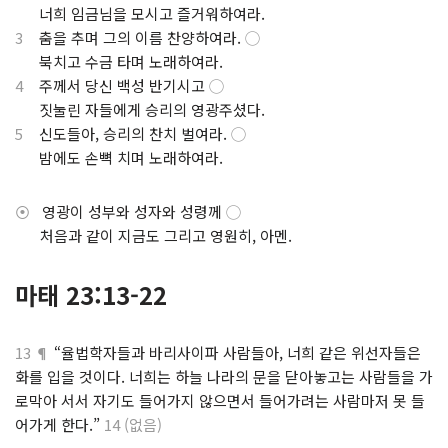
.
너희 임금님을 모시고 즐거워하여라.
3
춤을 추며 그의 이름 찬양하여라.
◯
.
북치고 수금 타며 노래하여라.
4
주께서 당신 백성 반기시고
◯
.
짓눌린 자들에게 승리의 영광주셨다.
5
신도들아, 승리의 찬치 벌여라.
◯
.
밤에도 손뼉 치며 노래하여라.
⦿
영광이 성부와 성자와 성령께
◯
⋅
처음과 같이 지금도 그리고 영원히, 아멘.
마태 23:13-22
13 ¶
“율법학자들과 바리사이파 사람들아, 너희 같은 위선자들은
화를 입을 것이다. 너희는 하늘 나라의 문을 닫아놓고는 사람들을 가
로막아 서서 자기도 들어가지 않으면서 들어가려는 사람마저 못 들
어가게 한다.”
14 (없음)