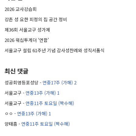
2026 교사강습회
강촌 성 요한 피정의 집 공간 정비
제36회 서울교구 성가제
2026 워십투게더 ‘연합’
서울교구 설립 61주년 기념 감사성찬례와 성직서품식
최신 댓글
성공회영등포성당
-
연중17주 (가해) 2
서울교구
-
연중13주 (가해) 1
서울교구
-
연중11주 토요일 (짝수해)
ㅇㅇ
-
연중13주 (가해) 1
양태흠
-
연중11주 토요일 (짝수해)