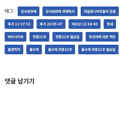
태그:
감사성찬례
감사성찬례 전례독서
데살로니카인들의 믿음
루가 11:37-52
루가 20:45-47
마르코 12:38-40
맹세
바리사이파
연중21주
연중21주 월요일
위선자에 대한 책망
율법학자
홀수해
홀수해 연중21주
홀수해 연중21주 월요일
댓글 남기기