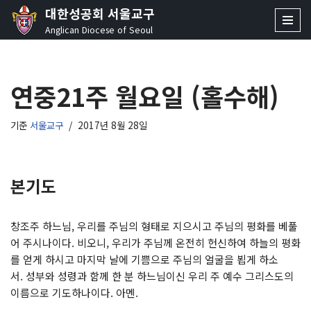
대한성공회 서울교구
Anglican Diocese of Seoul
콘
텐
츠
연중21주 월요일 (홀수해)
로
건
너
기준
서울교구
2017년 8월 28일
뛰
기
본기도
창조주 하느님, 우리를 주님의 형태로 지으시고 주님의 평화를 베풀
어 주시나이다. 비오니, 우리가 주님께 온전히 헌신하여 하늘의 평화
를 얻게 하시고 마지막 날에 기쁨으로 주님의 얼굴을 뵙게 하소
서. 성부와 성령과 함께 한 분 하느님이신 우리 주 예수 그리스도의
이름으로 기도하나이다. 아멘.