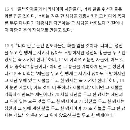
15 ¶
“율법학자들과 바리사이파 사람들아, 너희 같은 위선자들은
화를 입을 것이다. 너희는 겨우 한 사람을 개종시키려고 바다와 육지
를 두루 다니다가 개종시킨 다음에는 그 사람을 너희보다 갑절이나
더 악한 지옥의 자식으로 만들고 있다.”
16 ¶
“너희 같은 눈먼 인도자들은 화를 입을 것이다. 너희는 ‘성전
을 두고 한 맹세는 지키지 않아도 무방하지만 성전의 황금을 두고 한
맹세는 꼭 지켜야 한다.’ 하니,
17
이 어리석고 눈먼 자들아, 어느 것
이 더 중하냐? 황금이냐? 아니면 그 황금을 거룩하게 만드는 성전이
냐?
18
또 너희는 ‘제단을 두고 한 맹세는 지키지 않아도 무방하지만
그 제단 위에 있는 제물을 두고 한 맹세는 꼭 지켜야 한다.’ 하니,
19
이 눈먼 자들아, 어느 것이 더 중하냐? 제물이냐? 아니면 그 제물을
거룩하게 만드는 제단이냐?
20
사실 제단을 두고 한 맹세는 제단과
그 위에 있는 모든 것을 두고 한 맹세이고
21
성전을 두고 한 맹세는
성전과 그 안에 계신 분을 두고 한 맹세이며
22
또 하늘을 두고 한 맹
세는 하느님의 옥좌와 그 위에 앉으신 분을 두고 한 맹세이다.”