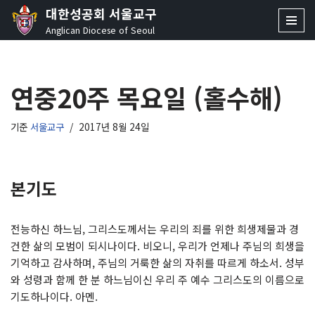
대한성공회 서울교구
Anglican Diocese of Seoul
콘
텐
츠
연중20주 목요일 (홀수해)
로
건
너
기준
서울교구
2017년 8월 24일
뛰
기
본기도
전능하신 하느님, 그리스도께서는 우리의 죄를 위한 희생제물과 경
건한 삶의 모범이 되시나이다. 비오니, 우리가 언제나 주님의 희생을
기억하고 감사하며, 주님의 거룩한 삶의 자취를 따르게 하소서. 성부
와 성령과 함께 한 분 하느님이신 우리 주 예수 그리스도의 이름으로
기도하나이다. 아멘.