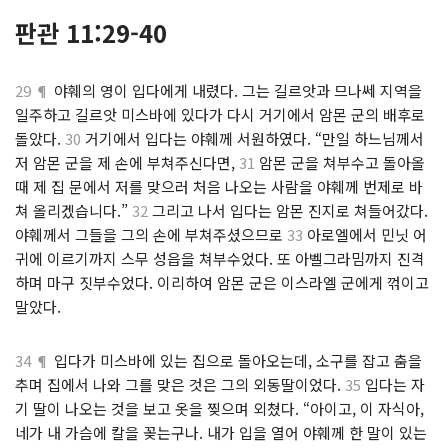
판관 11:29-40
29 ¶
야훼의 영이 입다에게 내렸다. 그는 길르앗과 므나쎄 지역을
일주하고 길르앗 미스바에 있다가 다시 거기에서 암몬 군의 배후로
돌았다.
30
거기에서 입다는 야훼께 서원하였다. “만일 하느님께서
저 암몬 군을 제 손에 부쳐주신다면,
31
암몬 군을 쳐부수고 돌아올
때 제 집 문에서 저를 맞으러 처음 나오는 사람을 야훼께 번제로 바
쳐 올리겠습니다.”
32
그리고 나서 입다는 암몬 진지로 쳐들어갔다.
야훼께서 그들을 그의 손에 부쳐주셨으므로
33
아로엘에서 민닛 어
귀에 이르기까지 스무 성읍을 쳐부수었다. 또 아벨그라밈까지 진격
하며 마구 짓부수었다. 이리하여 암몬 군은 이스라엘 군에게 꺾이고
말았다.
34 ¶
입다가 미스바에 있는 집으로 돌아오는데, 소구를 잡고 춤을
추며 집에서 나와 그를 맞은 것은 그의 외동딸이었다.
35
입다는 자
기 딸이 나오는 것을 보고 옷을 찢으며 외쳤다. “아이고, 이 자식아,
네가 내 가슴에 칼을 꽂는구나. 내가 입을 열어 야훼께 한 말이 있는