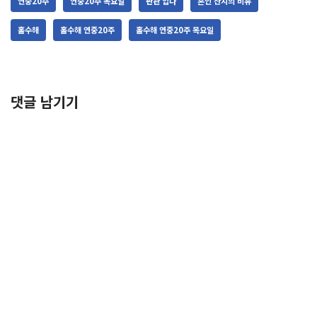
연중20주
연중20주 목요일
판관 입다
혼인 잔치의 비유
홀수해
홀수해 연중20주
홀수해 연중20주 목요일
댓글 남기기