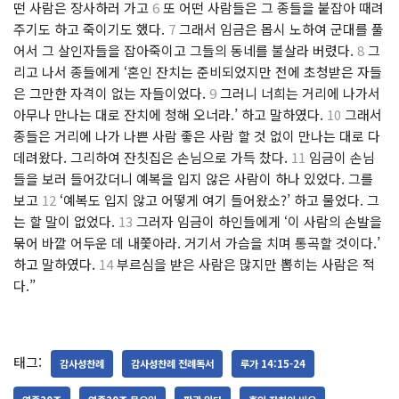
떤 사람은 장사하러 가고
6
또 어떤 사람들은 그 종들을 붙잡아 때려
주기도 하고 죽이기도 했다.
7
그래서 임금은 몹시 노하여 군대를 풀
어서 그 살인자들을 잡아죽이고 그들의 동네를 불살라 버렸다.
8
그
리고 나서 종들에게 ‘혼인 잔치는 준비되었지만 전에 초청받은 자들
은 그만한 자격이 없는 자들이었다.
9
그러니 너희는 거리에 나가서
아무나 만나는 대로 잔치에 청해 오너라.’ 하고 말하였다.
10
그래서
종들은 거리에 나가 나쁜 사람 좋은 사람 할 것 없이 만나는 대로 다
데려왔다. 그리하여 잔칫집은 손님으로 가득 찼다.
11
임금이 손님
들을 보러 들어갔더니 예복을 입지 않은 사람이 하나 있었다. 그를
보고
12
‘예복도 입지 않고 어떻게 여기 들어왔소?’ 하고 물었다. 그
는 할 말이 없었다.
13
그러자 임금이 하인들에게 ‘이 사람의 손발을
묶어 바깥 어두운 데 내쫓아라. 거기서 가슴을 치며 통곡할 것이다.’
하고 말하였다.
14
부르심을 받은 사람은 많지만 뽑히는 사람은 적
다.”
태그:
감사성찬례
감사성찬례 전례독서
루가 14:15-24