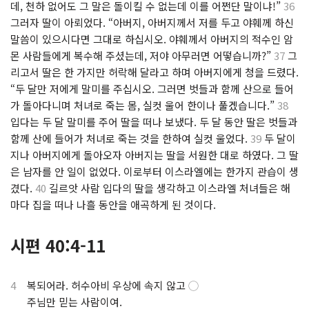
데, 천하 없어도 그 말은 돌이킬 수 없는데 이를 어쩐단 말이냐!”
36
그러자 딸이 아뢰었다. “아버지, 아버지께서 저를 두고 야훼께 하신
말씀이 있으시다면 그대로 하십시오. 야훼께서 아버지의 적수인 암
몬 사람들에게 복수해 주셨는데, 저야 아무러면 어떻습니까?”
37
그
리고서 딸은 한 가지만 허락해 달라고 하며 아버지에게 청을 드렸다.
“두 달만 저에게 말미를 주십시오. 그러면 벗들과 함께 산으로 들어
가 돌아다니며 처녀로 죽는 몸, 실컷 울어 한이나 풀겠습니다.”
38
입다는 두 달 말미를 주어 딸을 떠나 보냈다. 두 달 동안 딸은 벗들과
함께 산에 들어가 처녀로 죽는 것을 한하여 실컷 울었다.
39
두 달이
지나 아버지에게 돌아오자 아버지는 딸을 서원한 대로 하였다. 그 딸
은 남자를 안 일이 없었다. 이로부터 이스라엘에는 한가지 관습이 생
겼다.
40
길르앗 사람 입다의 딸을 생각하고 이스라엘 처녀들은 해
마다 집을 떠나 나흘 동안을 애곡하게 된 것이다.
시편 40:4-11
4
복되어라. 허수아비 우상에 속지 않고
◯
.
주님만 믿는 사람이여.