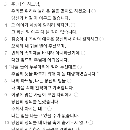
5
주, 나의 하느님,
.
우리를 위하여 놀라운 일을 많이도 하셨으니
◯
.
당신과 비길 자 아무도 없습니다.
¶
그 이야기 세상에 알리려 하지만,
◯
.
그 하신 일 이루 다 셀 길이 없습니다.
6
짐승이나 곡식의 예물은 당신께서 아니 원하시고
◯
.
오히려 내 귀를 열어 주셨으며,
7
번제와 속죄제를 바치라 아니하셨기에
◯
.
다만 엎드려 주님께 아뢰옵니다.
¶
“나를 들어 두루마리에 적어 두신대로
◯
.
주님의 뜻을 따르기 위해 이 몸 대령하였습니다.”
8
나의 하느님, 나는 당신의 법을
◯
.
내 마음 속에 간직하고 기뻐합니다.
9
이렇게 많은 사람이 모인 자리에서
◯
.
당신의 정의를 알렸습니다.
.
주께서 아시는 대로
◯
.
나는 입을 다물고 있을 수가 없습니다.
10
당신의 정의를 내 마음 속에 숨겨두지 않고
◯
.
당신의 진실하심과 구원을 알렸습니다.