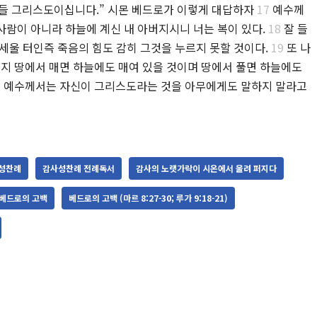
들 그리스도이십니다.” 시몬 베드로가 이렇게 대답하자
17
예수께
사람이 아니라 하늘에 계신 내 아버지시니 너는 복이 있다.
18
잘 들
를 세울 터인즉 죽음의 힘도 감히 그것을 누르지 못할 것이다.
19
또 나
든지 땅에서 매면 하늘에도 매여 있을 것이며 땅에서 풀면 하늘에도
 예수께서는 자신이 그리스도라는 것을 아무에게도 말하지 말라고
성찬례
감사성찬례 전례독서
감사의 노랫가락이 시온에서 울려 퍼지다
베드로의 고백
베드로의 고백 (마르 8:27-30; 루가 9:18-21)