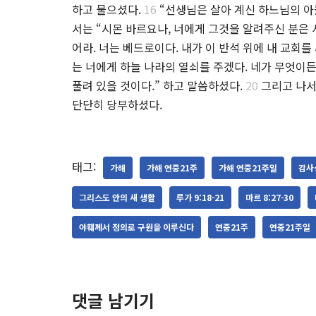
하고 물으셨다.
16
“선생님은 살아 계신 하느님의 아
서는 “시몬 바르요나, 너에게 그것을 알려주신 분은 
어라. 너는 베드로이다. 내가 이 반석 위에 내 교회
는 너에게 하늘 나라의 열쇠를 주겠다. 네가 무엇이
풀려 있을 것이다.” 하고 말씀하셨다.
20
그리고 나서
단단히 당부하셨다.
태그:
가해
가해 연중21주
가해 연중21주일
감사
그리스도 안의 새 생활
루가 9:18-21
마르 8:27-30
야훼께서 정의로 구원을 이루신다
연중21주
연중21주일
댓글 남기기