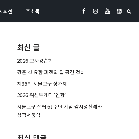
사회선교
주소록
최신 글
2026 교사강습회
강촌 성 요한 피정의 집 공간 정비
제36회 서울교구 성가제
2026 워십투게더 ‘연합’
서울교구 설립 61주년 기념 감사성찬례와
성직서품식
최신 댓글