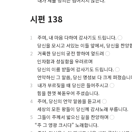
⋅
내가 세울 정의는 넘어지지 않는다.
시편 138
1
주여, 내 마음 다하여 감사기도 드립니다.
◯
.
당신을 모시고 서있는 이들 앞에서, 당신을 찬양
2
거룩한 당신의 궁전 향하여 엎드려
◯
.
인자함과 성실함을 우러르며
.
당신의 이름 받들어 감사기도 드립니다.
◯
.
언약하신 그 말씀, 당신 명성보 다 크게 퍼졌습니
3
내가 부르짖을 때 당신은 들어주시고
◯
.
힘을 한껏 북돋우어 주셨습니다.
4
주여, 당신의 언약 말씀을 듣고서
◯
.
세상의 모든 왕들이 당신께 감사노래 부릅니다.
5
그들이 주께서 밟으신 길을 찬양하며
◯
.
“주 그 영광 크시다” 노래합니다.