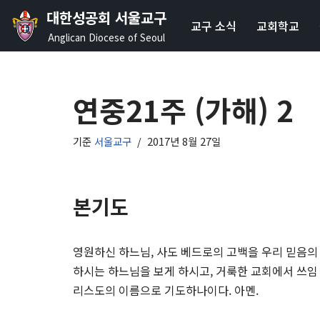
대한성공회 서울교구
교구 소식
교회학교
콘
Anglican Diocese of Seoul
텐
츠
로
연중21주 (가해) 2
건
너
기준
서울교구
2017년 8월 27일
뛰
기
본기도
영원하신 하느님, 사도 베드로의 고백을 우리 믿음의
하시는 하느님을 보게 하시고, 거룩한 교회에서 쓰임 
리스도의 이름으로 기도하나이다. 아멘.