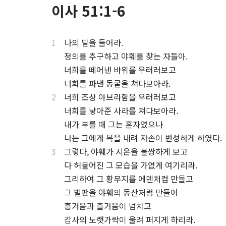
이사 51:1-6
1
나의 말을 들어라.
⋅
정의를 추구하고 야훼를 찾는 자들아.
⋅
너희를 떼어낸 바위를 우러러보고
⋅
너희를 파낸 동굴을 쳐다보아라.
2
너희 조상 아브라함을 우러러보고
⋅
너희를 낳아준 사라를 쳐다보아라.
⋅
내가 부를 때 그는 혼자였으나
⋅
나는 그에게 복을 내려 자손이 번성하게 하였다.
3
그렇다, 야훼가 시온을 불쌍하게 보고
⋅
다 허물어진 그 모습을 가엾게 여기리라.
⋅
그리하여 그 황무지를 에덴처럼 만들고
⋅
그 벌판을 야훼의 동산처럼 만들어
⋅
흥겨움과 즐거움이 넘치고
⋅
감사의 노랫가락이 울려 퍼지게 하리라.