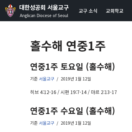
대한성공회 서울교구
교구 소식
교회학교
콘
Anglican Diocese of Seoul
텐
츠
로
홀수해 연중1주
건
너
뛰
연중1주 토요일 (홀수해)
기
기준
서울교구
2019년 1월 12일
히브 4:12-16 / 시편 19:7-14 / 마르 2:13-17
연중1주 수요일 (홀수해)
기준
서울교구
2019년 1월 12일