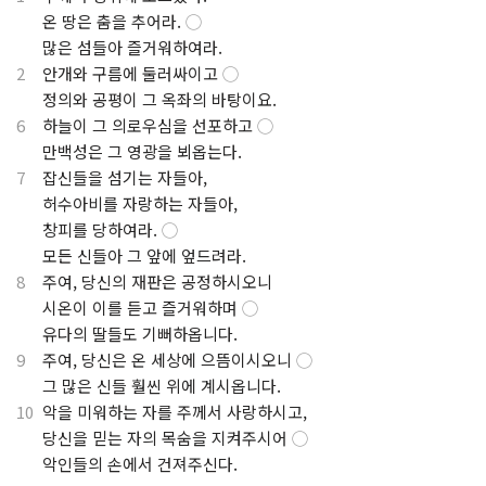
.
온 땅은 춤을 추어라.
◯
.
많은 섬들아 즐거워하여라.
2
안개와 구름에 둘러싸이고
◯
.
정의와 공평이 그 옥좌의 바탕이요.
6
하늘이 그 의로우심을 선포하고
◯
.
만백성은 그 영광을 뵈옵는다.
7
잡신들을 섬기는 자들아,
.
허수아비를 자랑하는 자들아,
.
창피를 당하여라.
◯
.
모든 신들아 그 앞에 엎드려라.
8
주여, 당신의 재판은 공정하시오니
.
시온이 이를 듣고 즐거워하며
◯
.
유다의 딸들도 기뻐하옵니다.
9
주여, 당신은 온 세상에 으뜸이시오니
◯
.
그 많은 신들 훨씬 위에 계시옵니다.
10
악을 미워하는 자를 주께서 사랑하시고,
.
당신을 믿는 자의 목숨을 지켜주시어
◯
.
악인들의 손에서 건져주신다.