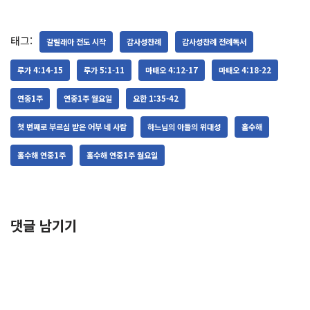
태그:
갈릴래아 전도 시작
감사성찬례
감사성찬례 전례독서
루가 4:14-15
루가 5:1-11
마태오 4:12-17
마태오 4:18-22
연중1주
연중1주 월요일
요한 1:35-42
첫 번째로 부르심 받은 어부 네 사람
하느님의 아들의 위대성
홀수해
홀수해 연중1주
홀수해 연중1주 월요일
댓글 남기기