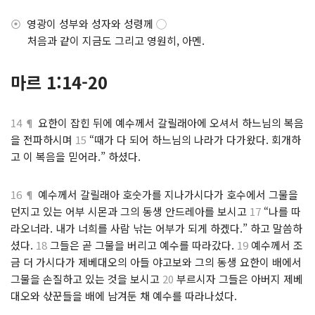
⦿
영광이 성부와 성자와 성령께
◯
.
처음과 같이 지금도 그리고 영원히, 아멘.
마르 1:14-20
14 ¶
요한이 잡힌 뒤에 예수께서 갈릴래아에 오셔서 하느님의 복음
을 전파하시며
15
“때가 다 되어 하느님의 나라가 다가왔다. 회개하
고 이 복음을 믿어라.” 하셨다.
16 ¶
예수께서 갈릴래아 호숫가를 지나가시다가 호수에서 그물을
던지고 있는 어부 시몬과 그의 동생 안드레아를 보시고
17
“나를 따
라오너라. 내가 너희를 사람 낚는 어부가 되게 하겠다.” 하고 말씀하
셨다.
18
그들은 곧 그물을 버리고 예수를 따라갔다.
19
예수께서 조
금 더 가시다가 제베대오의 아들 야고보와 그의 동생 요한이 배에서
그물을 손질하고 있는 것을 보시고
20
부르시자 그들은 아버지 제베
대오와 삯꾼들을 배에 남겨둔 채 예수를 따라나섰다.