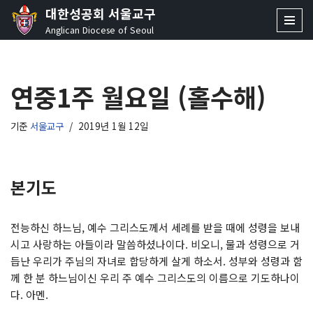
대한성공회 서울교구
Anglican Diocese of Seoul
콘
텐
츠
연중1주 월요일 (홀수해)
로
건
너
기준
서울교구
2019년 1월 12일
뛰
기
본기도
전능하신 하느님, 예수 그리스도께서 세례를 받을 때에 성령을 보내
시고 사랑하는 아들이라 말씀하셨나이다. 비오니, 물과 성령으로 거
듭난 우리가 주님의 자녀로 합당하게 살게 하소서. 성부와 성령과 함
께 한 분 하느님이신 우리 주 예수 그리스도의 이름으로 기도하나이
다. 아멘.