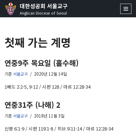
대한성공회 서울교구
Anglican Diocese of Seoul
콘
텐
츠
첫째 가는 계명
로
건
너
뛰
연중9주 목요일 (홀수해)
기
기준
서울교구
2020년 12월 14일
1베드 2:2-5, 9-12 / 시편 128 / 마르 12:28-34
연중31주 (나해) 2
기준
서울교구
2018년 11월 3일
신명 6:1-9 / 시편 119:1-8 / 히브 9:11-14 / 마르 12:28-34