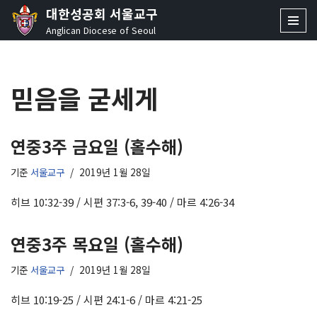
대한성공회 서울교구
Anglican Diocese of Seoul
콘
텐
츠
믿음을 굳세게
로
건
너
뛰
연중3주 금요일 (홀수해)
기
기준
서울교구
2019년 1월 28일
히브 10:32-39 / 시편 37:3-6, 39-40 / 마르 4:26-34
연중3주 목요일 (홀수해)
기준
서울교구
2019년 1월 28일
히브 10:19-25 / 시편 24:1-6 / 마르 4:21-25