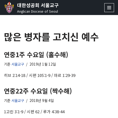
대한성공회 서울교구
Anglican Diocese of Seoul
콘
텐
츠
많은 병자를 고치신 예수
로
건
너
뛰
연중1주 수요일 (홀수해)
기
기준
서울교구
2019년 1월 12일
히브 2:14-18 / 시편 105:1-9 / 마르 1:29-39
연중22주 수요일 (짝수해)
기준
서울교구
2018년 9월 4일
1고린 3:1-9 / 시편 62 / 루가 4:38-44