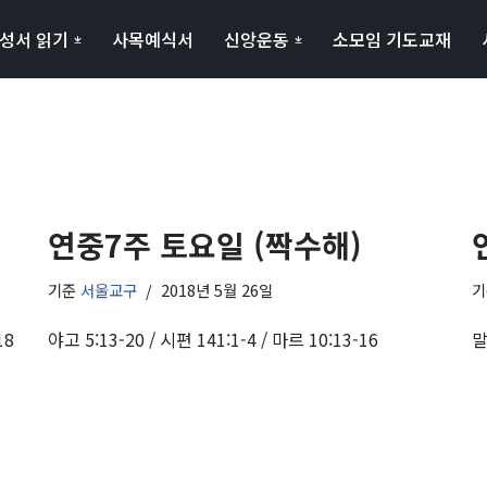
성서 읽기
사목예식서
신앙운동
소모임 기도교재
연중7주 토요일 (짝수해)
기준
서울교구
2018년 5월 26일
18
야고 5:13-20 / 시편 141:1-4 / 마르 10:13-16
말