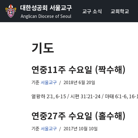
대한성공회 서울교구
교구 소식
교회학교
콘
Anglican Diocese of Seoul
텐
츠
로
기도
건
너
뛰
연중11주 수요일 (짝수해)
기
기준
서울교구
2018년 6월 20일
열왕하 2:1, 6-15 / 시편 31:21-24 / 마태 6:1-6, 16-
연중27주 수요일 (홀수해)
기준
서울교구
2017년 10월 10일