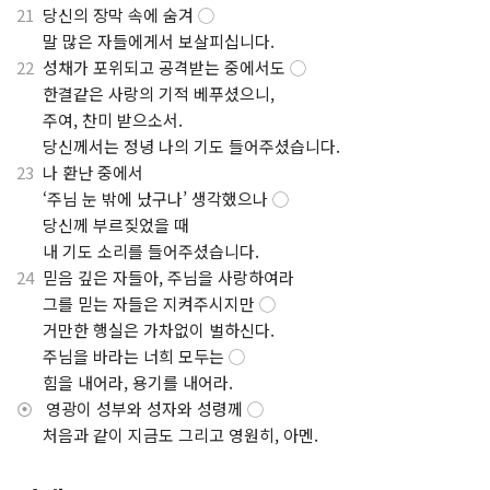
21
당신의 장막 속에 숨겨
◯
.
말 많은 자들에게서 보살피십니다.
22
성채가 포위되고 공격받는 중에서도
◯
.
한결같은 사랑의 기적 베푸셨으니,
.
주여, 찬미 받으소서.
.
당신께서는 정녕 나의 기도 들어주셨습니다.
23
나 환난 중에서
.
‘주님 눈 밖에 났구나’ 생각했으나
◯
.
당신께 부르짖었을 때
.
내 기도 소리를 들어주셨습니다.
24
믿음 깊은 자들아, 주님을 사랑하여라
.
그를 믿는 자들은 지켜주시지만
◯
.
거만한 행실은 가차없이 벌하신다.
.
주님을 바라는 너희 모두는
◯
.
힘을 내어라, 용기를 내어라.
⦿
영광이 성부와 성자와 성령께
◯
.
처음과 같이 지금도 그리고 영원히, 아멘.