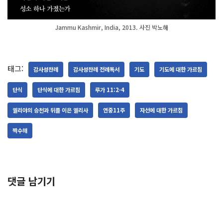
Jammu Kashmir, India, 2013. 사진 박노해
태그:
감사성찬례
감사성찬례 전례독서
기도
기도에 대한 가르침
단식
단식에 대한 가르침
루가 11:2-4
엘리야의 승천과 뒤를 이은 엘리사
연중11주
자선에 대한 가르침
짝수해
댓글 남기기