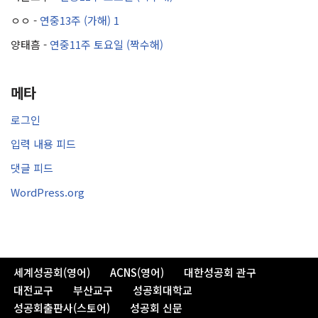
ㅇㅇ
-
연중13주 (가해) 1
양태흠
-
연중11주 토요일 (짝수해)
메타
로그인
입력 내용 피드
댓글 피드
WordPress.org
세계성공회(영어)
ACNS(영어)
대한성공회 관구
대전교구
부산교구
성공회대학교
성공회출판사(스토어)
성공회 신문