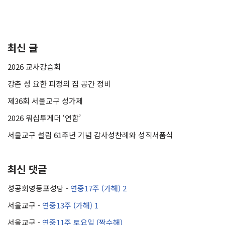
최신 글
2026 교사강습회
강촌 성 요한 피정의 집 공간 정비
제36회 서울교구 성가제
2026 워십투게더 ‘연합’
서울교구 설립 61주년 기념 감사성찬례와 성직서품식
최신 댓글
성공회영등포성당
-
연중17주 (가해) 2
서울교구
-
연중13주 (가해) 1
서울교구
-
연중11주 토요일 (짝수해)