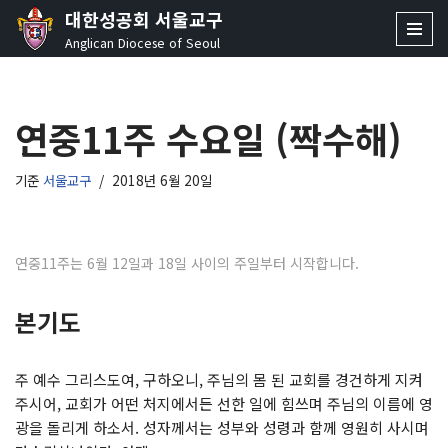
대한성공회 서울교구
Anglican Diocese of Seoul
콘
텐
츠
연중11주 수요일 (짝수해)
로
건
너
기준
서울교구
2018년 6월 20일
뛰
기
연중11주는 6월 12일과 18일 사이의 주일부터 시작합니다.
본기도
주 예수 그리스도여, 구하오니, 주님의 몸 된 교회를 경건하게 지켜
주시어, 교회가 어떤 처지에서든 선한 일에 힘쓰며 주님의 이름에 영
광을 돌리게 하소서. 성자께서는 성부와 성령과 함께 영원히 사시며