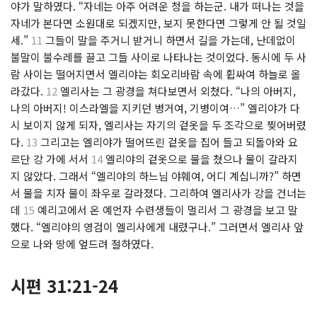
야가 말하였다. “자네는 아주 어려운 청을 하는군. 내가 떠나는 것을
자네가 본다면 소원대로 되겠지만, 보지 못한다면 그렇게 안 될 것일
세.”
11
그들이 말을 주거니 받거니 하면서 길을 가는데, 난데없이
불말이 불수레를 끌고 그들 사이로 나타나는 것이었다. 동시에 두 사
람 사이는 떨어지면서 엘리야는 회오리바람 속에 휩싸여 하늘로 올
라갔다.
12
엘리사는 그 광경을 쳐다보면서 외쳤다. “나의 아버지,
나의 아버지! 이스라엘을 지키던 병거여, 기병이여…” 엘리야가 다
시 보이지 않게 되자, 엘리사는 자기의 겉옷을 두 조각으로 찢어버렸
다.
13
그리고는 엘리야가 떨어뜨린 겉옷을 집어 들고 되돌아와 요
르단 강 가에 서서
14
엘리야의 겉옷으로 물을 쳤으나 물이 갈라지
지 않았다. 그래서 “엘리야의 하느님 야훼여, 어디 계십니까?” 하면
서 물을 치자 물이 좌우로 갈라졌다. 그리하여 엘리사가 강을 건너는
데
15
예리고에서 온 예언자 수련생들이 멀리서 그 광경을 보고 말
했다. “엘리야의 영검이 엘리사에게 내렸구나.” 그러면서 엘리사 앞
으로 나와 땅에 엎드려 절하였다.
시편 31:21-24