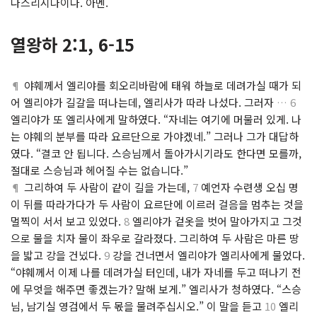
다스리시나이다. 아멘.
열왕하 2:1, 6-15
¶
야훼께서 엘리야를 회오리바람에 태워 하늘로 데려가실 때가 되
어 엘리야가 길갈을 떠나는데, 엘리사가 따라 나섰다. 그러자
… 6
엘리야가 또 엘리사에게 말하였다. “자네는 여기에 머물러 있게. 나
는 야훼의 분부를 따라 요르단으로 가야겠네.” 그러나 그가 대답하
였다. “결코 안 됩니다. 스승님께서 돌아가시기라도 한다면 모를까,
절대로 스승님과 헤어질 수는 없습니다.”
¶
그리하여 두 사람이 같이 길을 가는데,
7
예언자 수련생 오십 명
이 뒤를 따라가다가 두 사람이 요르단에 이르러 걸음을 멈추는 것을
멀찍이 서서 보고 있었다.
8
엘리야가 겉옷을 벗어 말아가지고 그것
으로 물을 치자 물이 좌우로 갈라졌다. 그리하여 두 사람은 마른 땅
을 밟고 강을 건넜다.
9
강을 건너면서 엘리야가 엘리사에게 물었다.
“야훼께서 이제 나를 데려가실 터인데, 내가 자네를 두고 떠나기 전
에 무엇을 해주면 좋겠는가? 말해 보게.” 엘리사가 청하였다. “스승
님, 남기실 영검에서 두 몫을 물려주십시오.” 이 말을 듣고
10
엘리