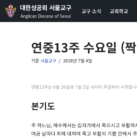
대한성공회 서울교구
교구 소식
교회학교
콘
Anglican Diocese of Seoul
텐
츠
로
연중13주 수요일 (
건
너
기준
서울교구
2018년 7월 4일
뛰
기
연중13주는 6월 26일과 7월 2일 사이의 주일부터 시작합니
본기도
주 하느님, 예수께서는 십자가에서 죽으시고 부활하
여금 날마다 죄에 대하여 죽고 부활의 기쁨 안에서 주