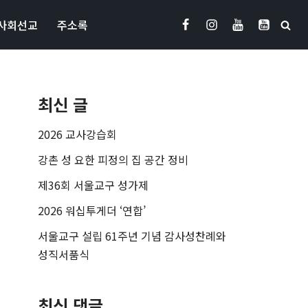
사회선교
주소록
최신 글
2026 교사강습회
강촌 성 요한 피정의 집 공간 정비
제36회 서울교구 성가제
2026 워십투게더 ‘연합’
서울교구 설립 61주년 기념 감사성찬례와
성직서품식
최신 댓글