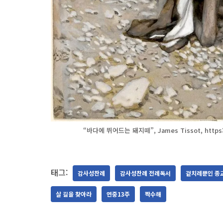
“바다에 뛰어드는 돼지떼”, James Tissot, https:/
태그:
감사성찬례
감사성찬례 전례독서
겉치레뿐인 종
살 길을 찾아라
연중13주
짝수해