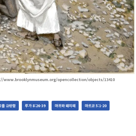
/www.brooklynmuseum.org/opencollection/objects/13410
교를 규탄함
루가 8:26-39
마귀와 돼지떼
마르코 5:1-20