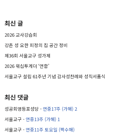
최신 글
2026 교사강습회
강촌 성 요한 피정의 집 공간 정비
제36회 서울교구 성가제
2026 워십투게더 ‘연합’
서울교구 설립 61주년 기념 감사성찬례와 성직서품식
최신 댓글
성공회영등포성당
-
연중17주 (가해) 2
서울교구
-
연중13주 (가해) 1
서울교구
-
연중11주 토요일 (짝수해)