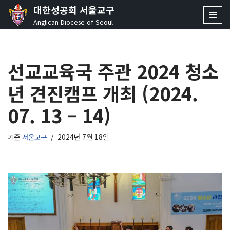
대한성공회 서울교구
Anglican Diocese of Seoul
콘
텐
츠
선교교육국 주관 2024 청소
로
건
년 견진캠프 개최 (2024.
너
뛰
07. 13 – 14)
기
기준
서울교구
2024년 7월 18일