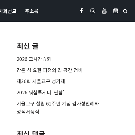
사회선교
주소록
최신 글
2026 교사강습회
강촌 성 요한 피정의 집 공간 정비
제36회 서울교구 성가제
2026 워십투게더 ‘연합’
서울교구 설립 61주년 기념 감사성찬례와
성직서품식
최신 댓글