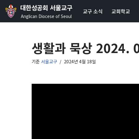
대한성공회 서울교구
교구 소식
교회학교
콘
Anglican Diocese of Seoul
텐
츠
로
생활과 묵상 2024. 04
건
너
기준
서울교구
2024년 4월 18일
뛰
기