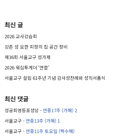
최신 글
2026 교사강습회
강촌 성 요한 피정의 집 공간 정비
제36회 서울교구 성가제
2026 워십투게더 ‘연합’
서울교구 설립 61주년 기념 감사성찬례와 성직서품식
최신 댓글
성공회영등포성당
-
연중17주 (가해) 2
서울교구
-
연중13주 (가해) 1
서울교구
-
연중11주 토요일 (짝수해)