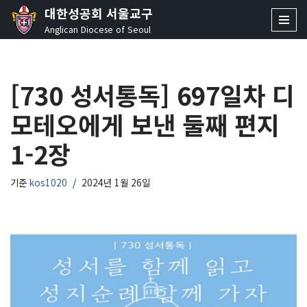
대한성공회 서울교구
Anglican Diocese of Seoul
콘
텐
츠
[730 성서통독] 697일차 디
로
건
모테오에게 보낸 둘째 편지
너
뛰
1-2장
기
기준
kos1020
2024년 1월 26일