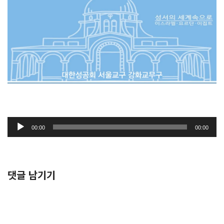
오
00:00
00:00
디
오
플
레
댓글 남기기
이
어