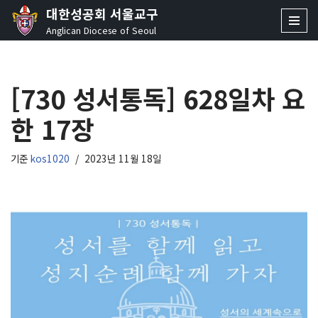
대한성공회 서울교구
Anglican Diocese of Seoul
콘
텐
츠
[730 성서통독] 628일차 요
로
건
한 17장
너
뛰
기
기준
kos1020
2023년 11월 18일