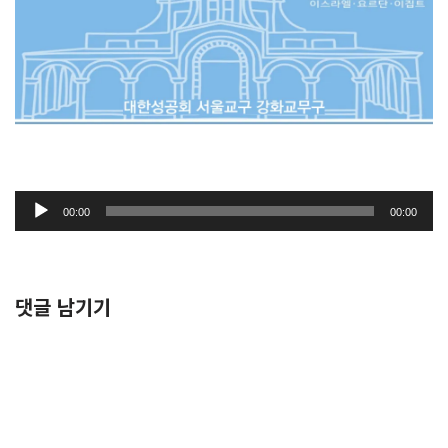
오
00:00
00:00
디
오
플
레
댓글 남기기
이
어