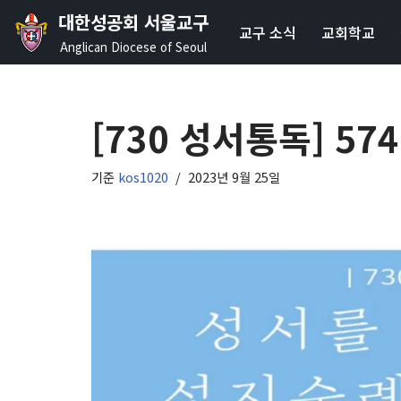
대한성공회 서울교구
교구 소식
교회학교
콘
Anglican Diocese of Seoul
텐
츠
로
[730 성서통독] 57
건
너
기준
kos1020
2023년 9월 25일
뛰
기