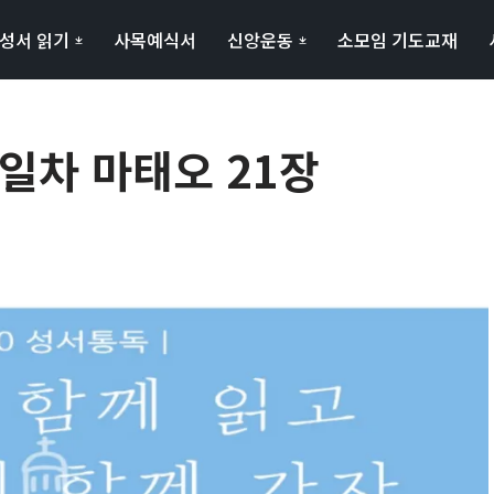
성서 읽기
사목예식서
신앙운동
소모임 기도교재
4일차 마태오 21장