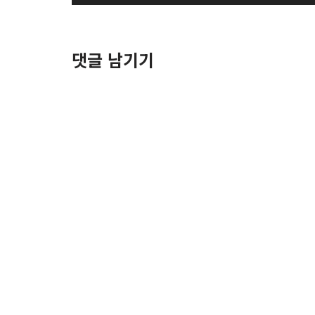
디
오
플
댓글 남기기
레
이
어