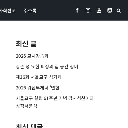
사회선교
주소록
최신 글
2026 교사강습회
강촌 성 요한 피정의 집 공간 정비
제36회 서울교구 성가제
2026 워십투게더 ‘연합’
서울교구 설립 61주년 기념 감사성찬례와
성직서품식
최신 댓글