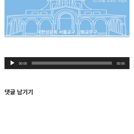
오
00:00
00:00
디
오
플
레
댓글 남기기
이
어