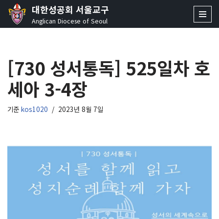
대한성공회 서울교구
Anglican Diocese of Seoul
콘
텐
츠
[730 성서통독] 525일차 호
로
건
세아 3-4장
너
뛰
기
기준
kos1020
2023년 8월 7일