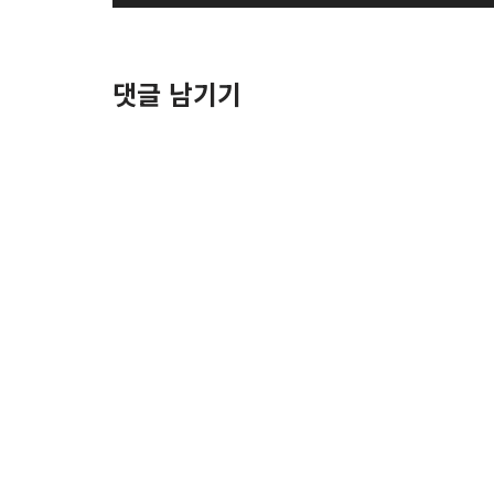
디
오
플
댓글 남기기
레
이
어