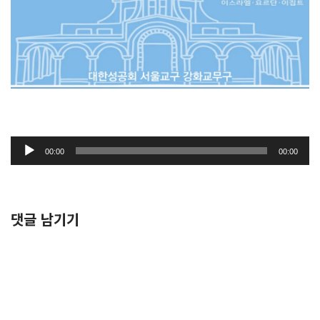
오
00:00
00:00
디
오
플
레
댓글 남기기
이
어