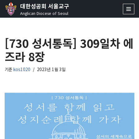
대한성공회 서울교구
Anglican Diocese of Seoul
콘
텐
츠
[730 성서통독] 309일차 에
로
건
즈라 8장
너
뛰
기
기준
kos1020
2023년 1월 3일