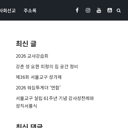
사회선교
주소록
최신 글
2026 교사강습회
강촌 성 요한 피정의 집 공간 정비
제36회 서울교구 성가제
2026 워십투게더 ‘연합’
서울교구 설립 61주년 기념 감사성찬례와
성직서품식
최신 댓글