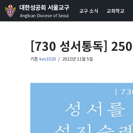
대한성공회 서울교구
교구 소식
교회학교
콘
Anglican Diocese of Seoul
텐
츠
로
[730 성서통독] 2
건
너
기준
kos1020
2022년 11월 5일
뛰
기