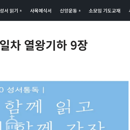
성서 읽기
사목예식서
신앙운동
소모임 기도교재
50일차 열왕기하 9장