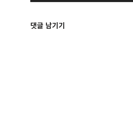
디
오
플
댓글 남기기
레
이
어