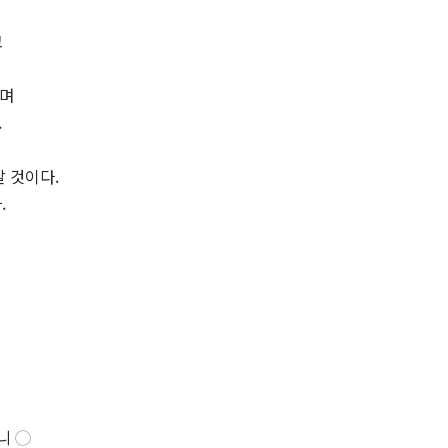
고
이며
.
 것이다.
.
시니
◯