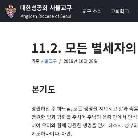
대한성공회 서울교구
교구 소식
교회학교
콘
Anglican Diocese of Seoul
텐
츠
로
11.2. 모든 별세자의
건
너
기준
서울교구
2018년 10월 28일
뛰
기
본기도
영원하신 주 하느님, 모든 생명을 지으시고 삶과 죽
영원한 빛과 평화를 주시어 주님의 은총 안에서 안식
하여 우리와 함께 영원한 생명을 얻게 하소서. 성부
기도하나이다. 아멘.