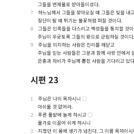
.
그들을 번제물로 받아들이셨다.
7
하느님께서 그들을 찾아오실 때 그들은 빛을 내
.
짚단이 탈 때 튀기는 불꽃처럼 퍼질 것이다.
8
그들은 민족들을 다스리고 백성들을 통치할 것
.
주님이 무궁토록 그들의 왕으로 군림하실 것이다
9
주님을 의지하는 사람은 진리를 깨닫고
.
주님을 믿는 사람들은 그분과 함께 사랑 안에서 살
.
은총과 자비가 주님께 뽑힌 사람을 기다리고 있다
시편 23
1
주님은 나의 목자시니
◯
.
아쉬울 것 없어라.
2
푸른 풀밭에 놀게 하시고
◯
.
물가로 이끌어 쉬게 하시니
3
지쳤던 이 몸에 생기가 넘친다. 그 이름 목자이