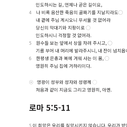
.
인도하시는 길, 언제나 곧은 길이요,
4
나 비록 음산한 죽음의 골짜기를 지날지라도
◯
.
내 곁에 주님 계시오니 무서울 것 없어라
.
당신의 막대기와 지팡이로
◯
.
인도하시니 걱정할 것 없어라.
5
원수들 보는 앞에서 상을 차려 주시고,
◯
.
기름 부어 내 머리에 발라주시니, 내 잔이 넘치옵
6
한평생 은총과 복에 겨워 사는 이 몸,
◯
.
영원히 주님 집에 거하리이다.
⦿
영광이 성부와 성자와 성령께
◯
.
처음과 같이 지금도 그리고 영원히, 아멘.
로마 5:5-11
5
이 희망은 우리를 실망시키지 않습니다. 우리가 