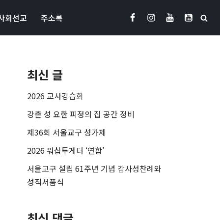
사회선교
주소록
최신 글
2026 교사강습회
강촌 성 요한 피정의 집 공간 정비
제36회 서울교구 성가제
2026 워십투게더 ‘연합’
서울교구 설립 61주년 기념 감사성찬례와
성직서품식
최신 댓글