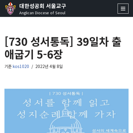
대한성공회 서울교구
Anglican Diocese of Seoul
콘
텐
츠
[730 성서통독] 39일차 출
로
건
애굽기 5-6장
너
뛰
기
기준
kos1020
2022년 4월 8일