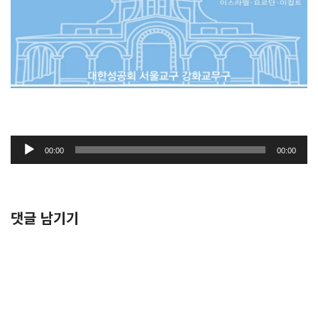
오
00:00
00:00
디
오
플
레
댓글 남기기
이
어