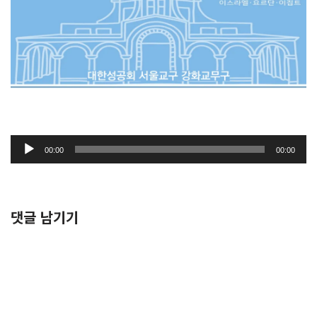
오
00:00
00:00
디
오
플
레
댓글 남기기
이
어