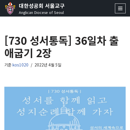
대한성공회 서울교구
Anglican Diocese of Seoul
콘
텐
츠
[730 성서통독] 36일차 출
로
건
애굽기 2장
너
뛰
기
기준
kos1020
2022년 4월 5일