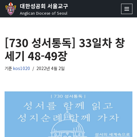
대한성공회 서울교구
Anglican Diocese of Seoul
콘
텐
츠
[730 성서통독] 33일차 창
로
건
세기 48-49장
너
뛰
기
기준
kos1020
2022년 4월 2일