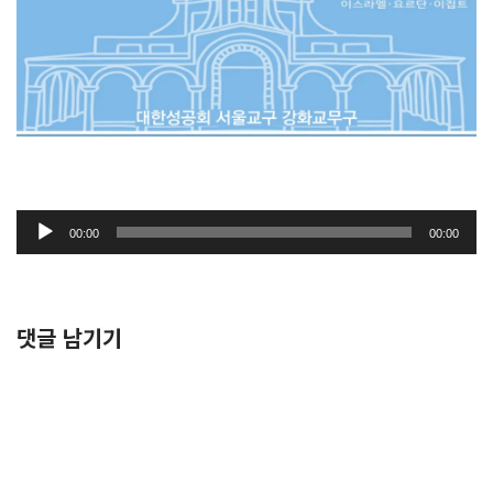
오
00:00
00:00
디
오
플
레
댓글 남기기
이
어